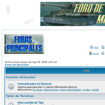
FAQ
Perfil
Fecha y hora actual: Jue Ago 06, 2026 1:01 am
Foros de discusión
Foro
Asuntos Generales
Comunicados en General
Ingresa aqui para leer o colocar informacion diversa.
Moderadores
Sir Stuka
,
Alberto Barba
,
Heavy Metal Master
,
el jaibo
,
rodolfo
Taller de Tecnicas
Intercambio de Tips