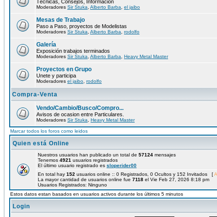
Técnicas, Consejos, Información
Moderadores
Sir Stuka
,
Alberto Barba
,
el jaibo
Mesas de Trabajo
Paso a Paso, proyectos de Modelistas
Moderadores
Sir Stuka
,
Alberto Barba
,
rodolfo
Galería
Exposición trabajos terminados
Moderadores
Sir Stuka
,
Alberto Barba
,
Heavy Metal Master
Proyectos en Grupo
Unete y participa
Moderadores
el jaibo
,
rodolfo
Compra-Venta
Vendo/Cambio/Busco/Compro...
Avisos de ocasion entre Particulares.
Moderadores
Sir Stuka
,
Heavy Metal Master
Marcar todos los foros como leidos
Quien está Online
Nuestros usuarios han publicado un total de
57124
mensajes
Tenemos
4921
usuarios registrados
El último usuario registrado es
sloperider00
En total hay
152
usuarios online :: 0 Registrados, 0 Ocultos y 152 Invitados [
A
La mayor cantidad de usuarios online fue
7118
el Vie Feb 27, 2026 8:18 pm
Usuarios Registrados: Ninguno
Estos datos estan basados en usuarios activos durante los últimos 5 minutos
Login