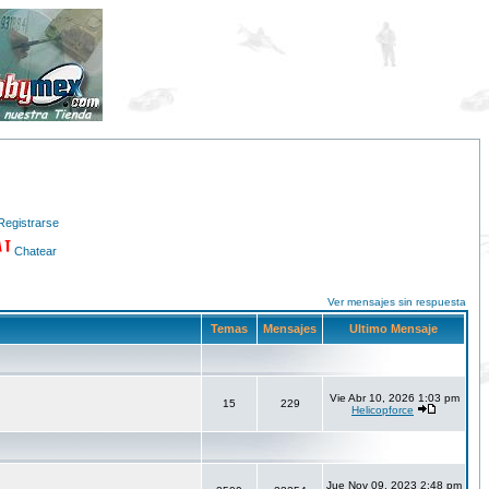
Registrarse
Chatear
Ver mensajes sin respuesta
Temas
Mensajes
Ultimo Mensaje
Vie Abr 10, 2026 1:03 pm
15
229
Helicopforce
Jue Nov 09, 2023 2:48 pm