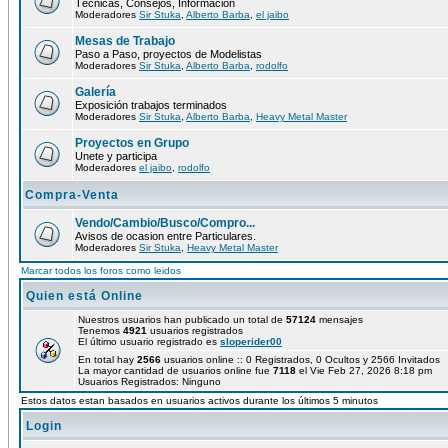
Técnicas, Consejos, Información
Moderadores
Sir Stuka
,
Alberto Barba
,
el jaibo
Mesas de Trabajo
Paso a Paso, proyectos de Modelistas
Moderadores
Sir Stuka
,
Alberto Barba
,
rodolfo
Galería
Exposición trabajos terminados
Moderadores
Sir Stuka
,
Alberto Barba
,
Heavy Metal Master
Proyectos en Grupo
Unete y participa
Moderadores
el jaibo
,
rodolfo
Compra-Venta
Vendo/Cambio/Busco/Compro...
Avisos de ocasion entre Particulares.
Moderadores
Sir Stuka
,
Heavy Metal Master
Marcar todos los foros como leidos
Quien está Online
Nuestros usuarios han publicado un total de
57124
mensajes
Tenemos
4921
usuarios registrados
El último usuario registrado es
sloperider00
En total hay
2566
usuarios online :: 0 Registrados, 0 Ocultos y 2566 Invitados
La mayor cantidad de usuarios online fue
7118
el Vie Feb 27, 2026 8:18 pm
Usuarios Registrados: Ninguno
Estos datos estan basados en usuarios activos durante los últimos 5 minutos
Login