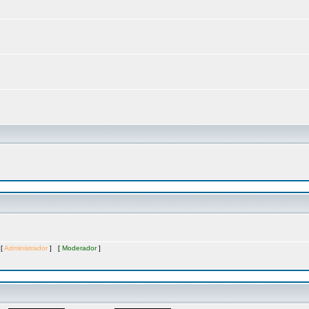
 [
Administrador
] [
Moderador
]