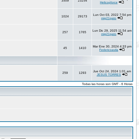
3509
23254
Helicopforce
Lun Oct 03, 2022 7:54 pm
1024
29173
mig21gato
Lun Dic 29, 2025 11:54 am
257
1765
mig21gato
Mar Ene 30, 2024 4:33 pm
45
1410
Federicoavila
Jue Oct 24, 2024 1:01 am
259
1293
JESUS TORRES
Todas las horas son GMT - 6 Horas