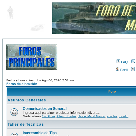
FAQ
Perfil
Fecha y hora actual: Jue Ago 06, 2026 2:58 am
Foros de discusión
Foro
Asuntos Generales
Comunicados en General
Ingresa aqui para leer o colocar informacion diversa.
Moderadores
Sir Stuka
,
Alberto Barba
,
Heavy Metal Master
,
el jaibo
,
rodolfo
Taller de Tecnicas
Intercambio de Tips