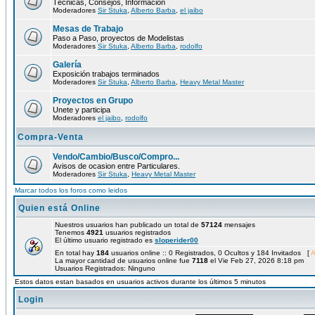
Técnicas, Consejos, Información
Moderadores
Sir Stuka
,
Alberto Barba
,
el jaibo
Mesas de Trabajo
Paso a Paso, proyectos de Modelistas
Moderadores
Sir Stuka
,
Alberto Barba
,
rodolfo
Galería
Exposición trabajos terminados
Moderadores
Sir Stuka
,
Alberto Barba
,
Heavy Metal Master
Proyectos en Grupo
Unete y participa
Moderadores
el jaibo
,
rodolfo
Compra-Venta
Vendo/Cambio/Busco/Compro...
Avisos de ocasion entre Particulares.
Moderadores
Sir Stuka
,
Heavy Metal Master
Marcar todos los foros como leidos
Quien está Online
Nuestros usuarios han publicado un total de
57124
mensajes
Tenemos
4921
usuarios registrados
El último usuario registrado es
sloperider00
En total hay
184
usuarios online :: 0 Registrados, 0 Ocultos y 184 Invitados [
A
La mayor cantidad de usuarios online fue
7118
el Vie Feb 27, 2026 8:18 pm
Usuarios Registrados: Ninguno
Estos datos estan basados en usuarios activos durante los últimos 5 minutos
Login