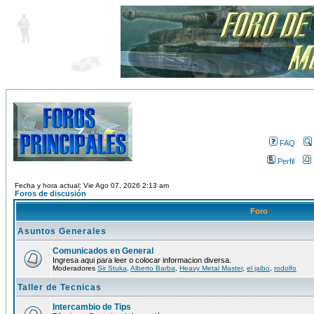
FAQ
Perfil
Fecha y hora actual: Vie Ago 07, 2026 2:13 am
Foros de discusión
Foro
Asuntos Generales
Comunicados en General
Ingresa aqui para leer o colocar informacion diversa.
Moderadores
Sir Stuka
,
Alberto Barba
,
Heavy Metal Master
,
el jaibo
,
rodolfo
Taller de Tecnicas
Intercambio de Tips