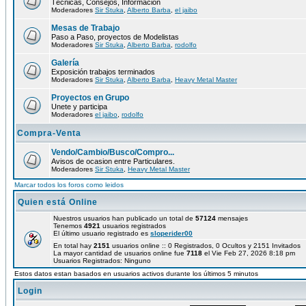
Técnicas, Consejos, Información
Moderadores
Sir Stuka
,
Alberto Barba
,
el jaibo
Mesas de Trabajo
Paso a Paso, proyectos de Modelistas
Moderadores
Sir Stuka
,
Alberto Barba
,
rodolfo
Galería
Exposición trabajos terminados
Moderadores
Sir Stuka
,
Alberto Barba
,
Heavy Metal Master
Proyectos en Grupo
Unete y participa
Moderadores
el jaibo
,
rodolfo
Compra-Venta
Vendo/Cambio/Busco/Compro...
Avisos de ocasion entre Particulares.
Moderadores
Sir Stuka
,
Heavy Metal Master
Marcar todos los foros como leidos
Quien está Online
Nuestros usuarios han publicado un total de
57124
mensajes
Tenemos
4921
usuarios registrados
El último usuario registrado es
sloperider00
En total hay
2151
usuarios online :: 0 Registrados, 0 Ocultos y 2151 Invitados
La mayor cantidad de usuarios online fue
7118
el Vie Feb 27, 2026 8:18 pm
Usuarios Registrados: Ninguno
Estos datos estan basados en usuarios activos durante los últimos 5 minutos
Login