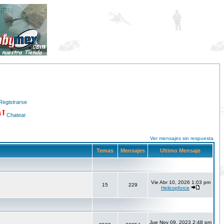
Registrarse
Chatear
Ver mensajes sin respuesta
Temas
Mensajes
Ultimo Mensaje
Vie Abr 10, 2026 1:03 pm
15
229
Helicopforce
Jue Nov 09, 2023 2:48 pm