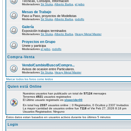
Técnicas, Consejos, Información
Moderadores
Sir Stuka
,
Alberto Barba
,
el jaibo
Mesas de Trabajo
Paso a Paso, proyectos de Modelistas
Moderadores
Sir Stuka
,
Alberto Barba
,
rodolfo
Galería
Exposición trabajos terminados
Moderadores
Sir Stuka
,
Alberto Barba
,
Heavy Metal Master
Proyectos en Grupo
Unete y participa
Moderadores
el jaibo
,
rodolfo
Compra-Venta
Vendo/Cambio/Busco/Compro...
Avisos de ocasion entre Particulares.
Moderadores
Sir Stuka
,
Heavy Metal Master
Marcar todos los foros como leidos
Quien está Online
Nuestros usuarios han publicado un total de
57124
mensajes
Tenemos
4921
usuarios registrados
El último usuario registrado es
sloperider00
En total hay
2337
usuarios online :: 0 Registrados, 0 Ocultos y 2337 Invitados
La mayor cantidad de usuarios online fue
7118
el Vie Feb 27, 2026 8:18 pm
Usuarios Registrados: Ninguno
Estos datos estan basados en usuarios activos durante los últimos 5 minutos
Login