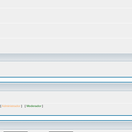
 [
Administrador
] [
Moderador
]