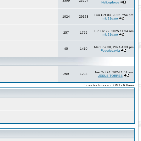
3509
23254
Helicopforce
Lun Oct 03, 2022 7:54 pm
1024
29173
mig21gato
Lun Dic 29, 2025 11:54 am
257
1765
mig21gato
Mar Ene 30, 2024 4:33 pm
45
1410
Federicoavila
Jue Oct 24, 2024 1:01 am
259
1293
JESUS TORRES
Todas las horas son GMT - 6 Horas