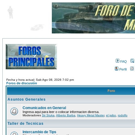
FAQ
Perfil
Fecha y hora actual: Sab Ago 08, 2026 7:02 pm
Foros de discusión
Foro
Asuntos Generales
Comunicados en General
Ingresa aqui para leer o colocar informacion diversa.
Moderadores
Sir Stuka
,
Alberto Barba
,
Heavy Metal Master
,
el jaibo
,
rodolfo
Taller de Tecnicas
Intercambio de Tips