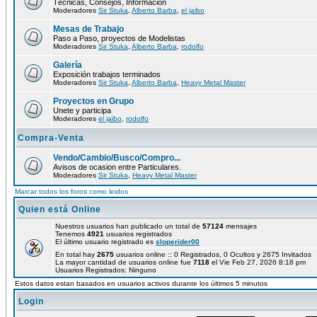
Técnicas, Consejos, Información
Moderadores
Sir Stuka
,
Alberto Barba
,
el jaibo
Mesas de Trabajo
Paso a Paso, proyectos de Modelistas
Moderadores
Sir Stuka
,
Alberto Barba
,
rodolfo
Galería
Exposición trabajos terminados
Moderadores
Sir Stuka
,
Alberto Barba
,
Heavy Metal Master
Proyectos en Grupo
Unete y participa
Moderadores
el jaibo
,
rodolfo
Compra-Venta
Vendo/Cambio/Busco/Compro...
Avisos de ocasion entre Particulares.
Moderadores
Sir Stuka
,
Heavy Metal Master
Marcar todos los foros como leidos
Quien está Online
Nuestros usuarios han publicado un total de
57124
mensajes
Tenemos
4921
usuarios registrados
El último usuario registrado es
sloperider00
En total hay
2675
usuarios online :: 0 Registrados, 0 Ocultos y 2675 Invitados
La mayor cantidad de usuarios online fue
7118
el Vie Feb 27, 2026 8:18 pm
Usuarios Registrados: Ninguno
Estos datos estan basados en usuarios activos durante los últimos 5 minutos
Login