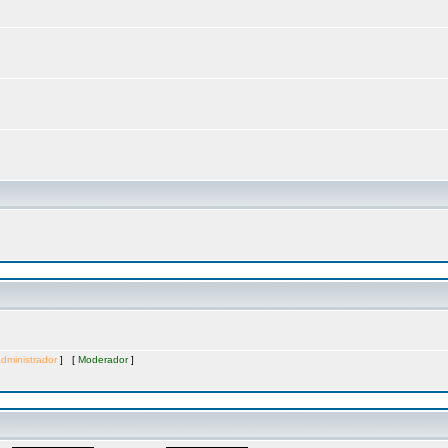
dministrador
] [
Moderador
]