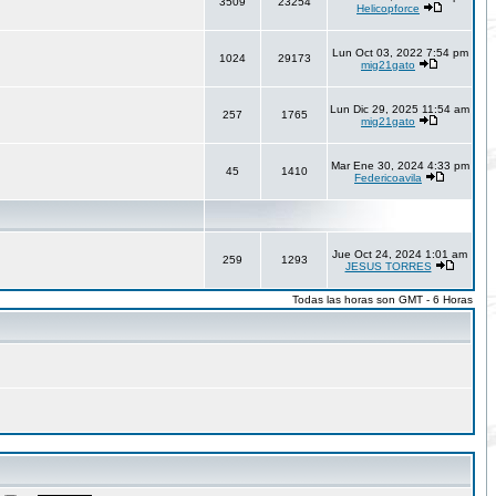
3509
23254
Helicopforce
Lun Oct 03, 2022 7:54 pm
1024
29173
mig21gato
Lun Dic 29, 2025 11:54 am
257
1765
mig21gato
Mar Ene 30, 2024 4:33 pm
45
1410
Federicoavila
Jue Oct 24, 2024 1:01 am
259
1293
JESUS TORRES
Todas las horas son GMT - 6 Horas