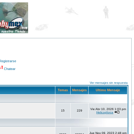
Registrarse
Chatear
Ver mensajes sin respuesta
Temas
Mensajes
Ultimo Mensaje
Vie Abr 10, 2026 1:03 pm
15
229
Helicopforce
Jue Nov 09, 2023 2:48 pm