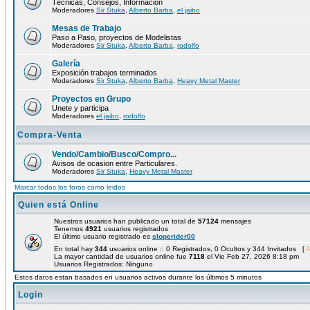
Técnicas, Consejos, Información
Moderadores
Sir Stuka
,
Alberto Barba
,
el jaibo
Mesas de Trabajo
Paso a Paso, proyectos de Modelistas
Moderadores
Sir Stuka
,
Alberto Barba
,
rodolfo
Galería
Exposición trabajos terminados
Moderadores
Sir Stuka
,
Alberto Barba
,
Heavy Metal Master
Proyectos en Grupo
Unete y participa
Moderadores
el jaibo
,
rodolfo
Compra-Venta
Vendo/Cambio/Busco/Compro...
Avisos de ocasion entre Particulares.
Moderadores
Sir Stuka
,
Heavy Metal Master
Marcar todos los foros como leidos
Quien está Online
Nuestros usuarios han publicado un total de
57124
mensajes
Tenemos
4921
usuarios registrados
El último usuario registrado es
sloperider00
En total hay
344
usuarios online :: 0 Registrados, 0 Ocultos y 344 Invitados [
A
La mayor cantidad de usuarios online fue
7118
el Vie Feb 27, 2026 8:18 pm
Usuarios Registrados: Ninguno
Estos datos estan basados en usuarios activos durante los últimos 5 minutos
Login