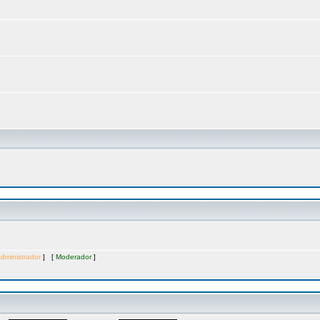
dministrador
] [
Moderador
]