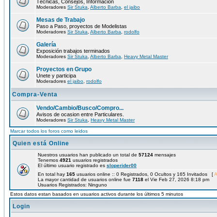
Técnicas, Consejos, Información
Moderadores
Sir Stuka
,
Alberto Barba
,
el jaibo
Mesas de Trabajo
Paso a Paso, proyectos de Modelistas
Moderadores
Sir Stuka
,
Alberto Barba
,
rodolfo
Galería
Exposición trabajos terminados
Moderadores
Sir Stuka
,
Alberto Barba
,
Heavy Metal Master
Proyectos en Grupo
Unete y participa
Moderadores
el jaibo
,
rodolfo
Compra-Venta
Vendo/Cambio/Busco/Compro...
Avisos de ocasion entre Particulares.
Moderadores
Sir Stuka
,
Heavy Metal Master
Marcar todos los foros como leidos
Quien está Online
Nuestros usuarios han publicado un total de
57124
mensajes
Tenemos
4921
usuarios registrados
El último usuario registrado es
sloperider00
En total hay
165
usuarios online :: 0 Registrados, 0 Ocultos y 165 Invitados [
A
La mayor cantidad de usuarios online fue
7118
el Vie Feb 27, 2026 8:18 pm
Usuarios Registrados: Ninguno
Estos datos estan basados en usuarios activos durante los últimos 5 minutos
Login