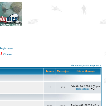
Registrarse
Chatear
Ver mensajes sin respuesta
Temas
Mensajes
Ultimo Mensaje
Vie Abr 10, 2026 1:03 pm
15
229
Helicopforce
Jue Nov 09, 2023 2:48 pm