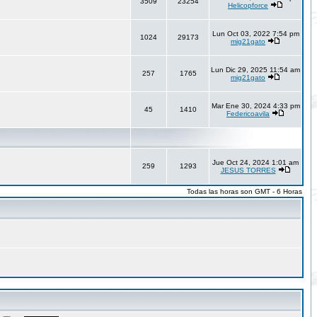
3509
23254
Helicopforce
Lun Oct 03, 2022 7:54 pm
1024
29173
mig21gato
Lun Dic 29, 2025 11:54 am
257
1765
mig21gato
Mar Ene 30, 2024 4:33 pm
45
1410
Federicoavila
Jue Oct 24, 2024 1:01 am
259
1293
JESUS TORRES
Todas las horas son GMT - 6 Horas