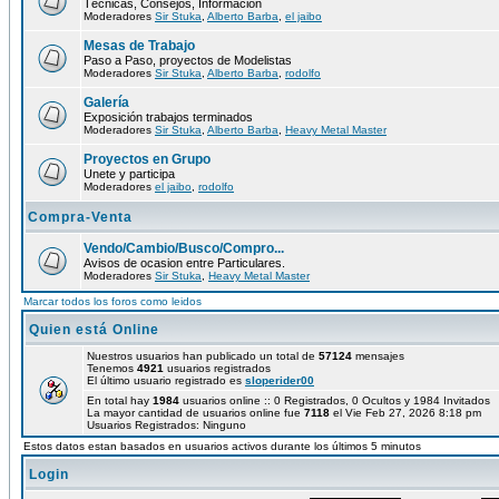
Técnicas, Consejos, Información
Moderadores
Sir Stuka
,
Alberto Barba
,
el jaibo
Mesas de Trabajo
Paso a Paso, proyectos de Modelistas
Moderadores
Sir Stuka
,
Alberto Barba
,
rodolfo
Galería
Exposición trabajos terminados
Moderadores
Sir Stuka
,
Alberto Barba
,
Heavy Metal Master
Proyectos en Grupo
Unete y participa
Moderadores
el jaibo
,
rodolfo
Compra-Venta
Vendo/Cambio/Busco/Compro...
Avisos de ocasion entre Particulares.
Moderadores
Sir Stuka
,
Heavy Metal Master
Marcar todos los foros como leidos
Quien está Online
Nuestros usuarios han publicado un total de
57124
mensajes
Tenemos
4921
usuarios registrados
El último usuario registrado es
sloperider00
En total hay
1984
usuarios online :: 0 Registrados, 0 Ocultos y 1984 Invitados
La mayor cantidad de usuarios online fue
7118
el Vie Feb 27, 2026 8:18 pm
Usuarios Registrados: Ninguno
Estos datos estan basados en usuarios activos durante los últimos 5 minutos
Login