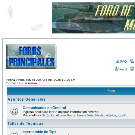
FAQ
Perfil
Fecha y hora actual: Jue Ago 06, 2026 10:14 am
Foros de discusión
Foro
Asuntos Generales
Comunicados en General
Ingresa aqui para leer o colocar informacion diversa.
Moderadores
Sir Stuka
,
Alberto Barba
,
Heavy Metal Master
,
el jaibo
,
rodolfo
Taller de Tecnicas
Intercambio de Tips