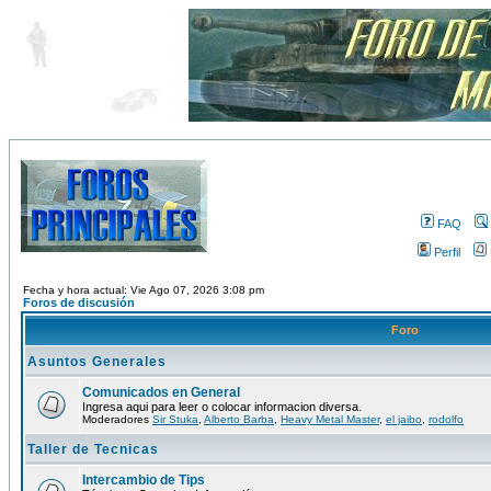
FAQ
Perfil
Fecha y hora actual: Vie Ago 07, 2026 3:08 pm
Foros de discusión
Foro
Asuntos Generales
Comunicados en General
Ingresa aqui para leer o colocar informacion diversa.
Moderadores
Sir Stuka
,
Alberto Barba
,
Heavy Metal Master
,
el jaibo
,
rodolfo
Taller de Tecnicas
Intercambio de Tips