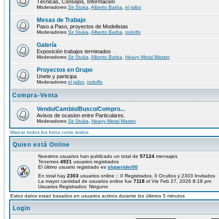
Técnicas, Consejos, Información
Moderadores
Sir Stuka
,
Alberto Barba
,
el jaibo
Mesas de Trabajo
Paso a Paso, proyectos de Modelistas
Moderadores
Sir Stuka
,
Alberto Barba
,
rodolfo
Galería
Exposición trabajos terminados
Moderadores
Sir Stuka
,
Alberto Barba
,
Heavy Metal Master
Proyectos en Grupo
Unete y participa
Moderadores
el jaibo
,
rodolfo
Compra-Venta
Vendo/Cambio/Busco/Compro...
Avisos de ocasion entre Particulares.
Moderadores
Sir Stuka
,
Heavy Metal Master
Marcar todos los foros como leidos
Quien está Online
Nuestros usuarios han publicado un total de
57124
mensajes
Tenemos
4921
usuarios registrados
El último usuario registrado es
sloperider00
En total hay
2303
usuarios online :: 0 Registrados, 0 Ocultos y 2303 Invitados
La mayor cantidad de usuarios online fue
7118
el Vie Feb 27, 2026 8:18 pm
Usuarios Registrados: Ninguno
Estos datos estan basados en usuarios activos durante los últimos 5 minutos
Login