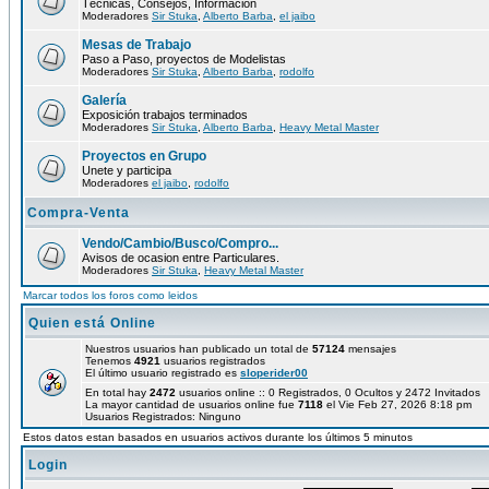
Técnicas, Consejos, Información
Moderadores
Sir Stuka
,
Alberto Barba
,
el jaibo
Mesas de Trabajo
Paso a Paso, proyectos de Modelistas
Moderadores
Sir Stuka
,
Alberto Barba
,
rodolfo
Galería
Exposición trabajos terminados
Moderadores
Sir Stuka
,
Alberto Barba
,
Heavy Metal Master
Proyectos en Grupo
Unete y participa
Moderadores
el jaibo
,
rodolfo
Compra-Venta
Vendo/Cambio/Busco/Compro...
Avisos de ocasion entre Particulares.
Moderadores
Sir Stuka
,
Heavy Metal Master
Marcar todos los foros como leidos
Quien está Online
Nuestros usuarios han publicado un total de
57124
mensajes
Tenemos
4921
usuarios registrados
El último usuario registrado es
sloperider00
En total hay
2472
usuarios online :: 0 Registrados, 0 Ocultos y 2472 Invitados
La mayor cantidad de usuarios online fue
7118
el Vie Feb 27, 2026 8:18 pm
Usuarios Registrados: Ninguno
Estos datos estan basados en usuarios activos durante los últimos 5 minutos
Login