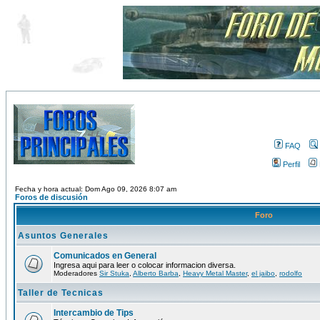
FAQ
Perfil
Fecha y hora actual: Dom Ago 09, 2026 8:07 am
Foros de discusión
Foro
Asuntos Generales
Comunicados en General
Ingresa aqui para leer o colocar informacion diversa.
Moderadores
Sir Stuka
,
Alberto Barba
,
Heavy Metal Master
,
el jaibo
,
rodolfo
Taller de Tecnicas
Intercambio de Tips