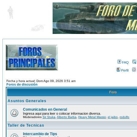
FAQ
Perfil
Fecha y hora actual: Dom Ago 09, 2026 3:51 am
Foros de discusión
Foro
Asuntos Generales
Comunicados en General
Ingresa aqui para leer o colocar informacion diversa.
Moderadores
Sir Stuka
,
Alberto Barba
,
Heavy Metal Master
,
el jaibo
,
rodolfo
Taller de Tecnicas
Intercambio de Tips