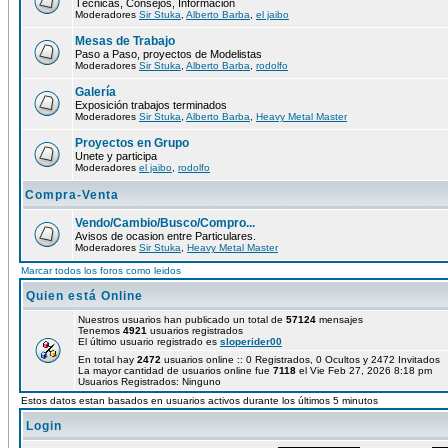
Técnicas, Consejos, Información
Moderadores
Sir Stuka
,
Alberto Barba
,
el jaibo
Mesas de Trabajo
Paso a Paso, proyectos de Modelistas
Moderadores
Sir Stuka
,
Alberto Barba
,
rodolfo
Galería
Exposición trabajos terminados
Moderadores
Sir Stuka
,
Alberto Barba
,
Heavy Metal Master
Proyectos en Grupo
Unete y participa
Moderadores
el jaibo
,
rodolfo
Compra-Venta
Vendo/Cambio/Busco/Compro...
Avisos de ocasion entre Particulares.
Moderadores
Sir Stuka
,
Heavy Metal Master
Marcar todos los foros como leidos
Quien está Online
Nuestros usuarios han publicado un total de
57124
mensajes
Tenemos
4921
usuarios registrados
El último usuario registrado es
sloperider00
En total hay
2472
usuarios online :: 0 Registrados, 0 Ocultos y 2472 Invitados
La mayor cantidad de usuarios online fue
7118
el Vie Feb 27, 2026 8:18 pm
Usuarios Registrados: Ninguno
Estos datos estan basados en usuarios activos durante los últimos 5 minutos
Login