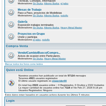
Técnicas, Consejos, Información
Moderadores
Sir Stuka
,
Alberto Barba
,
el jaibo
Mesas de Trabajo
Paso a Paso, proyectos de Modelistas
Moderadores
Sir Stuka
,
Alberto Barba
,
rodolfo
Galería
Exposición trabajos terminados
Moderadores
Sir Stuka
,
Alberto Barba
,
Heavy Metal Master
Proyectos en Grupo
Unete y participa
Moderadores
el jaibo
,
rodolfo
Compra-Venta
Vendo/Cambio/Busco/Compro...
Avisos de ocasion entre Particulares.
Moderadores
Sir Stuka
,
Heavy Metal Master
Marcar todos los foros como leidos
Quien está Online
Nuestros usuarios han publicado un total de
57124
mensajes
Tenemos
4921
usuarios registrados
El último usuario registrado es
sloperider00
En total hay
2322
usuarios online :: 0 Registrados, 0 Ocultos y 2322 Invitados
La mayor cantidad de usuarios online fue
7118
el Vie Feb 27, 2026 8:18 pm
Usuarios Registrados: Ninguno
Estos datos estan basados en usuarios activos durante los últimos 5 minutos
Login