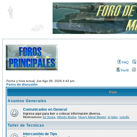
FAQ
Perfil
Fecha y hora actual: Jue Ago 06, 2026 4:43 pm
Foros de discusión
Foro
Asuntos Generales
Comunicados en General
Ingresa aqui para leer o colocar informacion diversa.
Moderadores
Sir Stuka
,
Alberto Barba
,
Heavy Metal Master
,
el jaibo
,
rodolfo
Taller de Tecnicas
Intercambio de Tips