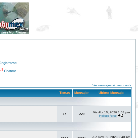
Registrarse
Chatear
Ver mensajes sin respuesta
Temas
Mensajes
Ultimo Mensaje
Vie Abr 10, 2026 1:03 pm
15
229
Helicopforce
Jue Nov 09, 2023 2:48 pm