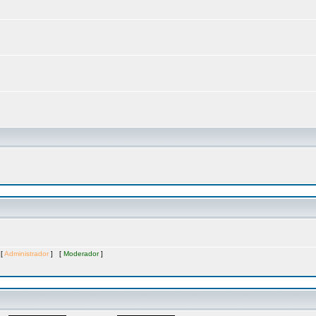
 [
Administrador
] [
Moderador
]