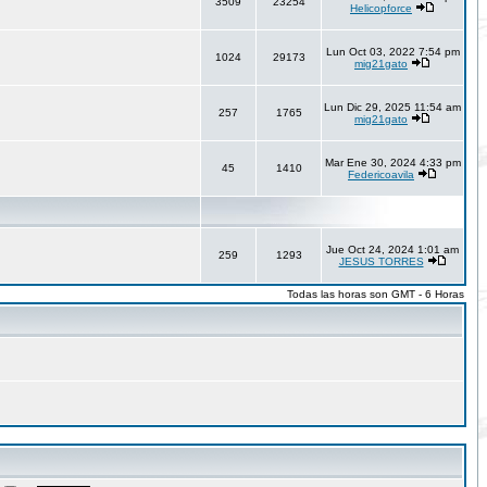
3509
23254
Helicopforce
Lun Oct 03, 2022 7:54 pm
1024
29173
mig21gato
Lun Dic 29, 2025 11:54 am
257
1765
mig21gato
Mar Ene 30, 2024 4:33 pm
45
1410
Federicoavila
Jue Oct 24, 2024 1:01 am
259
1293
JESUS TORRES
Todas las horas son GMT - 6 Horas