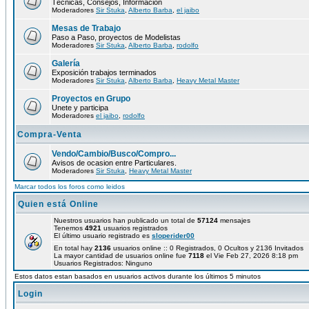
Técnicas, Consejos, Información
Moderadores
Sir Stuka
,
Alberto Barba
,
el jaibo
Mesas de Trabajo
Paso a Paso, proyectos de Modelistas
Moderadores
Sir Stuka
,
Alberto Barba
,
rodolfo
Galería
Exposición trabajos terminados
Moderadores
Sir Stuka
,
Alberto Barba
,
Heavy Metal Master
Proyectos en Grupo
Unete y participa
Moderadores
el jaibo
,
rodolfo
Compra-Venta
Vendo/Cambio/Busco/Compro...
Avisos de ocasion entre Particulares.
Moderadores
Sir Stuka
,
Heavy Metal Master
Marcar todos los foros como leidos
Quien está Online
Nuestros usuarios han publicado un total de
57124
mensajes
Tenemos
4921
usuarios registrados
El último usuario registrado es
sloperider00
En total hay
2136
usuarios online :: 0 Registrados, 0 Ocultos y 2136 Invitados
La mayor cantidad de usuarios online fue
7118
el Vie Feb 27, 2026 8:18 pm
Usuarios Registrados: Ninguno
Estos datos estan basados en usuarios activos durante los últimos 5 minutos
Login