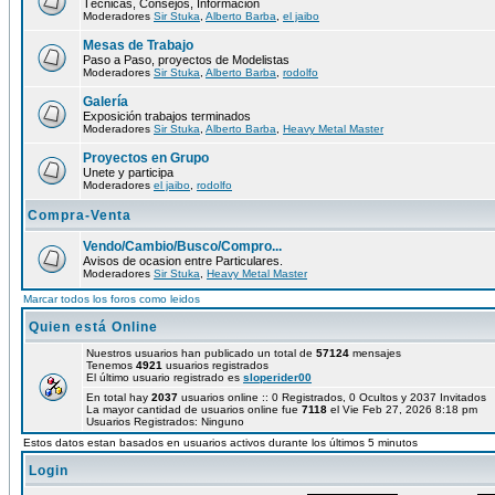
Técnicas, Consejos, Información
Moderadores
Sir Stuka
,
Alberto Barba
,
el jaibo
Mesas de Trabajo
Paso a Paso, proyectos de Modelistas
Moderadores
Sir Stuka
,
Alberto Barba
,
rodolfo
Galería
Exposición trabajos terminados
Moderadores
Sir Stuka
,
Alberto Barba
,
Heavy Metal Master
Proyectos en Grupo
Unete y participa
Moderadores
el jaibo
,
rodolfo
Compra-Venta
Vendo/Cambio/Busco/Compro...
Avisos de ocasion entre Particulares.
Moderadores
Sir Stuka
,
Heavy Metal Master
Marcar todos los foros como leidos
Quien está Online
Nuestros usuarios han publicado un total de
57124
mensajes
Tenemos
4921
usuarios registrados
El último usuario registrado es
sloperider00
En total hay
2037
usuarios online :: 0 Registrados, 0 Ocultos y 2037 Invitados
La mayor cantidad de usuarios online fue
7118
el Vie Feb 27, 2026 8:18 pm
Usuarios Registrados: Ninguno
Estos datos estan basados en usuarios activos durante los últimos 5 minutos
Login