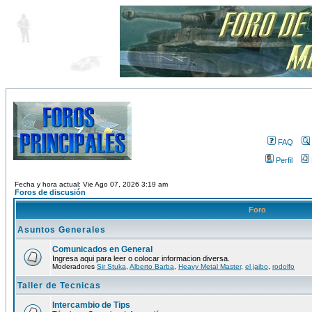
FAQ
Perfil
Fecha y hora actual: Vie Ago 07, 2026 3:19 am
Foros de discusión
Foro
Asuntos Generales
Comunicados en General
Ingresa aqui para leer o colocar informacion diversa.
Moderadores
Sir Stuka
,
Alberto Barba
,
Heavy Metal Master
,
el jaibo
,
rodolfo
Taller de Tecnicas
Intercambio de Tips