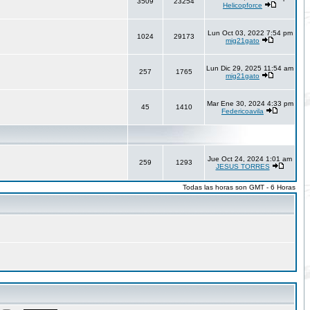
3509
23254
Helicopforce
Lun Oct 03, 2022 7:54 pm
1024
29173
mig21gato
Lun Dic 29, 2025 11:54 am
257
1765
mig21gato
Mar Ene 30, 2024 4:33 pm
45
1410
Federicoavila
Jue Oct 24, 2024 1:01 am
259
1293
JESUS TORRES
Todas las horas son GMT - 6 Horas