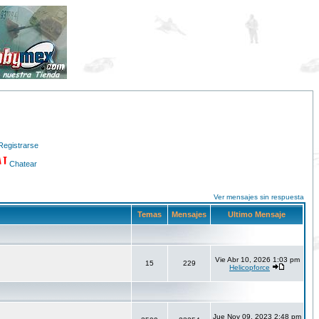
Registrarse
Chatear
Ver mensajes sin respuesta
Temas
Mensajes
Ultimo Mensaje
Vie Abr 10, 2026 1:03 pm
15
229
Helicopforce
Jue Nov 09, 2023 2:48 pm