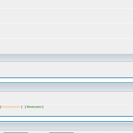
 [
Administrador
] [
Moderador
]