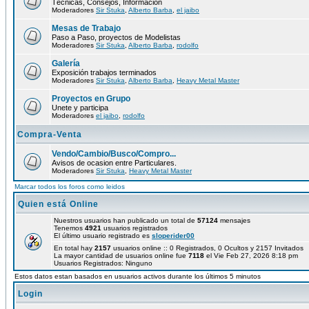
Técnicas, Consejos, Información
Moderadores
Sir Stuka
,
Alberto Barba
,
el jaibo
Mesas de Trabajo
Paso a Paso, proyectos de Modelistas
Moderadores
Sir Stuka
,
Alberto Barba
,
rodolfo
Galería
Exposición trabajos terminados
Moderadores
Sir Stuka
,
Alberto Barba
,
Heavy Metal Master
Proyectos en Grupo
Unete y participa
Moderadores
el jaibo
,
rodolfo
Compra-Venta
Vendo/Cambio/Busco/Compro...
Avisos de ocasion entre Particulares.
Moderadores
Sir Stuka
,
Heavy Metal Master
Marcar todos los foros como leidos
Quien está Online
Nuestros usuarios han publicado un total de
57124
mensajes
Tenemos
4921
usuarios registrados
El último usuario registrado es
sloperider00
En total hay
2157
usuarios online :: 0 Registrados, 0 Ocultos y 2157 Invitados
La mayor cantidad de usuarios online fue
7118
el Vie Feb 27, 2026 8:18 pm
Usuarios Registrados: Ninguno
Estos datos estan basados en usuarios activos durante los últimos 5 minutos
Login