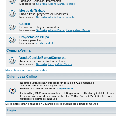
Técnicas, Consejos, Información
Moderadores
Sir Stuka
,
Alberto Barba
,
el jaibo
Mesas de Trabajo
Paso a Paso, proyectos de Modelistas
Moderadores
Sir Stuka
,
Alberto Barba
,
rodolfo
Galería
Exposición trabajos terminados
Moderadores
Sir Stuka
,
Alberto Barba
,
Heavy Metal Master
Proyectos en Grupo
Unete y participa
Moderadores
el jaibo
,
rodolfo
Compra-Venta
Vendo/Cambio/Busco/Compro...
Avisos de ocasion entre Particulares.
Moderadores
Sir Stuka
,
Heavy Metal Master
Marcar todos los foros como leidos
Quien está Online
Nuestros usuarios han publicado un total de
57124
mensajes
Tenemos
4921
usuarios registrados
El último usuario registrado es
sloperider00
En total hay
2531
usuarios online :: 0 Registrados, 0 Ocultos y 2531 Invitados
La mayor cantidad de usuarios online fue
7118
el Vie Feb 27, 2026 8:18 pm
Usuarios Registrados: Ninguno
Estos datos estan basados en usuarios activos durante los últimos 5 minutos
Login