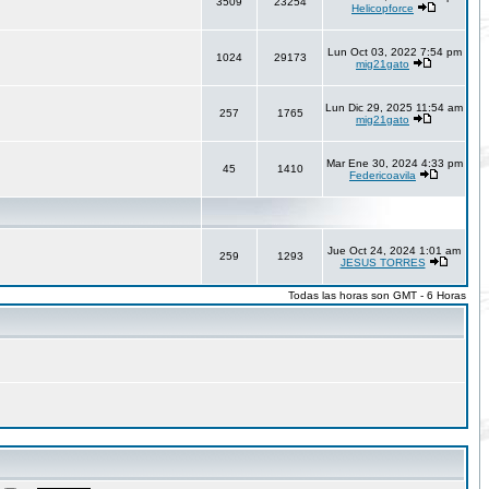
3509
23254
Helicopforce
Lun Oct 03, 2022 7:54 pm
1024
29173
mig21gato
Lun Dic 29, 2025 11:54 am
257
1765
mig21gato
Mar Ene 30, 2024 4:33 pm
45
1410
Federicoavila
Jue Oct 24, 2024 1:01 am
259
1293
JESUS TORRES
Todas las horas son GMT - 6 Horas