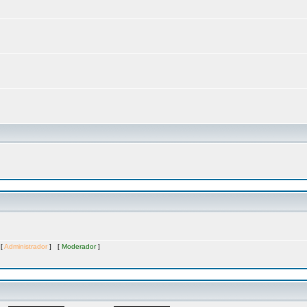
 [
Administrador
] [
Moderador
]