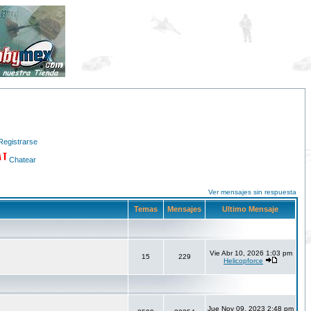
Registrarse
Chatear
Ver mensajes sin respuesta
Temas
Mensajes
Ultimo Mensaje
Vie Abr 10, 2026 1:03 pm
15
229
Helicopforce
Jue Nov 09, 2023 2:48 pm