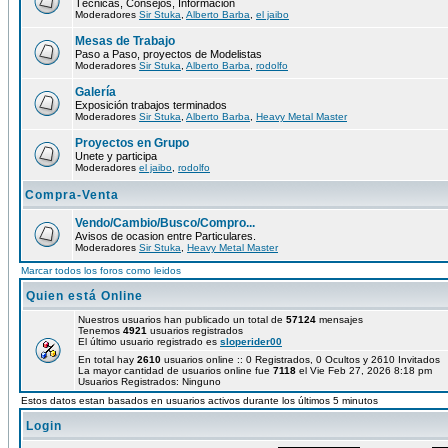
Técnicas, Consejos, Información
Moderadores
Sir Stuka
,
Alberto Barba
,
el jaibo
Mesas de Trabajo
Paso a Paso, proyectos de Modelistas
Moderadores
Sir Stuka
,
Alberto Barba
,
rodolfo
Galería
Exposición trabajos terminados
Moderadores
Sir Stuka
,
Alberto Barba
,
Heavy Metal Master
Proyectos en Grupo
Unete y participa
Moderadores
el jaibo
,
rodolfo
Compra-Venta
Vendo/Cambio/Busco/Compro...
Avisos de ocasion entre Particulares.
Moderadores
Sir Stuka
,
Heavy Metal Master
Marcar todos los foros como leidos
Quien está Online
Nuestros usuarios han publicado un total de
57124
mensajes
Tenemos
4921
usuarios registrados
El último usuario registrado es
sloperider00
En total hay
2610
usuarios online :: 0 Registrados, 0 Ocultos y 2610 Invitados
La mayor cantidad de usuarios online fue
7118
el Vie Feb 27, 2026 8:18 pm
Usuarios Registrados: Ninguno
Estos datos estan basados en usuarios activos durante los últimos 5 minutos
Login