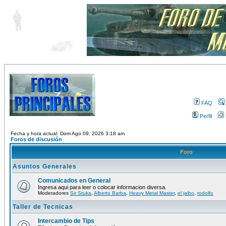
FAQ
Perfil
Fecha y hora actual: Dom Ago 09, 2026 3:18 am
Foros de discusión
Foro
Asuntos Generales
Comunicados en General
Ingresa aqui para leer o colocar informacion diversa.
Moderadores
Sir Stuka
,
Alberto Barba
,
Heavy Metal Master
,
el jaibo
,
rodolfo
Taller de Tecnicas
Intercambio de Tips