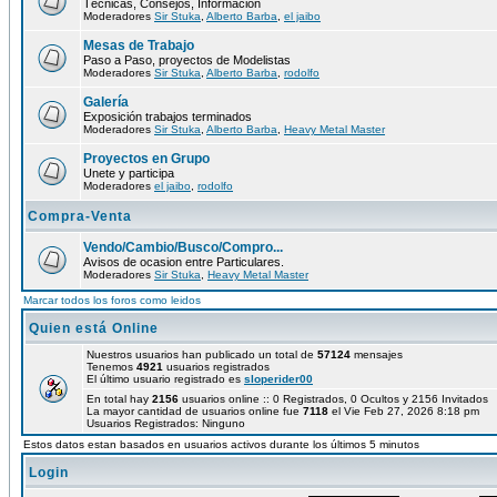
Técnicas, Consejos, Información
Moderadores
Sir Stuka
,
Alberto Barba
,
el jaibo
Mesas de Trabajo
Paso a Paso, proyectos de Modelistas
Moderadores
Sir Stuka
,
Alberto Barba
,
rodolfo
Galería
Exposición trabajos terminados
Moderadores
Sir Stuka
,
Alberto Barba
,
Heavy Metal Master
Proyectos en Grupo
Unete y participa
Moderadores
el jaibo
,
rodolfo
Compra-Venta
Vendo/Cambio/Busco/Compro...
Avisos de ocasion entre Particulares.
Moderadores
Sir Stuka
,
Heavy Metal Master
Marcar todos los foros como leidos
Quien está Online
Nuestros usuarios han publicado un total de
57124
mensajes
Tenemos
4921
usuarios registrados
El último usuario registrado es
sloperider00
En total hay
2156
usuarios online :: 0 Registrados, 0 Ocultos y 2156 Invitados
La mayor cantidad de usuarios online fue
7118
el Vie Feb 27, 2026 8:18 pm
Usuarios Registrados: Ninguno
Estos datos estan basados en usuarios activos durante los últimos 5 minutos
Login