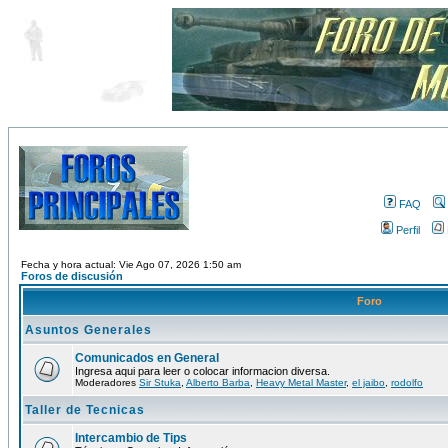
FAQ
Perfil
Fecha y hora actual: Vie Ago 07, 2026 1:50 am
Foros de discusión
Foro
Asuntos Generales
Comunicados en General
Ingresa aqui para leer o colocar informacion diversa.
Moderadores
Sir Stuka
,
Alberto Barba
,
Heavy Metal Master
,
el jaibo
,
rodolfo
Taller de Tecnicas
Intercambio de Tips