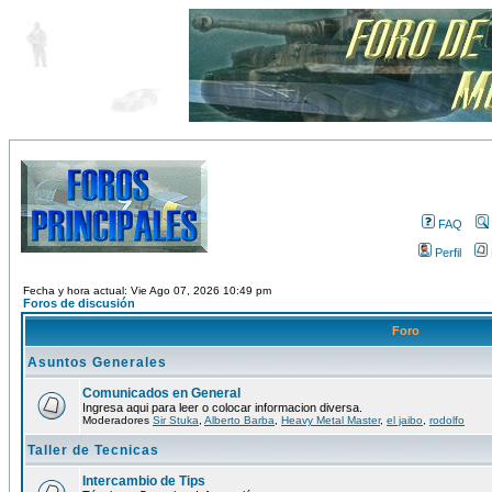
FAQ
Perfil
Fecha y hora actual: Vie Ago 07, 2026 10:49 pm
Foros de discusión
Foro
Asuntos Generales
Comunicados en General
Ingresa aqui para leer o colocar informacion diversa.
Moderadores
Sir Stuka
,
Alberto Barba
,
Heavy Metal Master
,
el jaibo
,
rodolfo
Taller de Tecnicas
Intercambio de Tips