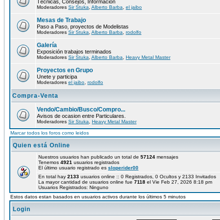
Técnicas, Consejos, Información
Moderadores
Sir Stuka
,
Alberto Barba
,
el jaibo
Mesas de Trabajo
Paso a Paso, proyectos de Modelistas
Moderadores
Sir Stuka
,
Alberto Barba
,
rodolfo
Galería
Exposición trabajos terminados
Moderadores
Sir Stuka
,
Alberto Barba
,
Heavy Metal Master
Proyectos en Grupo
Unete y participa
Moderadores
el jaibo
,
rodolfo
Compra-Venta
Vendo/Cambio/Busco/Compro...
Avisos de ocasion entre Particulares.
Moderadores
Sir Stuka
,
Heavy Metal Master
Marcar todos los foros como leidos
Quien está Online
Nuestros usuarios han publicado un total de
57124
mensajes
Tenemos
4921
usuarios registrados
El último usuario registrado es
sloperider00
En total hay
2133
usuarios online :: 0 Registrados, 0 Ocultos y 2133 Invitados
La mayor cantidad de usuarios online fue
7118
el Vie Feb 27, 2026 8:18 pm
Usuarios Registrados: Ninguno
Estos datos estan basados en usuarios activos durante los últimos 5 minutos
Login