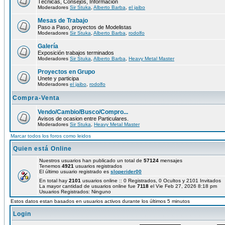
Técnicas, Consejos, Información
Moderadores
Sir Stuka
,
Alberto Barba
,
el jaibo
Mesas de Trabajo
Paso a Paso, proyectos de Modelistas
Moderadores
Sir Stuka
,
Alberto Barba
,
rodolfo
Galería
Exposición trabajos terminados
Moderadores
Sir Stuka
,
Alberto Barba
,
Heavy Metal Master
Proyectos en Grupo
Unete y participa
Moderadores
el jaibo
,
rodolfo
Compra-Venta
Vendo/Cambio/Busco/Compro...
Avisos de ocasion entre Particulares.
Moderadores
Sir Stuka
,
Heavy Metal Master
Marcar todos los foros como leidos
Quien está Online
Nuestros usuarios han publicado un total de
57124
mensajes
Tenemos
4921
usuarios registrados
El último usuario registrado es
sloperider00
En total hay
2101
usuarios online :: 0 Registrados, 0 Ocultos y 2101 Invitados
La mayor cantidad de usuarios online fue
7118
el Vie Feb 27, 2026 8:18 pm
Usuarios Registrados: Ninguno
Estos datos estan basados en usuarios activos durante los últimos 5 minutos
Login