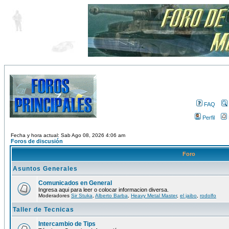
FAQ
Perfil
Fecha y hora actual: Sab Ago 08, 2026 4:06 am
Foros de discusión
Foro
Asuntos Generales
Comunicados en General
Ingresa aqui para leer o colocar informacion diversa.
Moderadores
Sir Stuka
,
Alberto Barba
,
Heavy Metal Master
,
el jaibo
,
rodolfo
Taller de Tecnicas
Intercambio de Tips