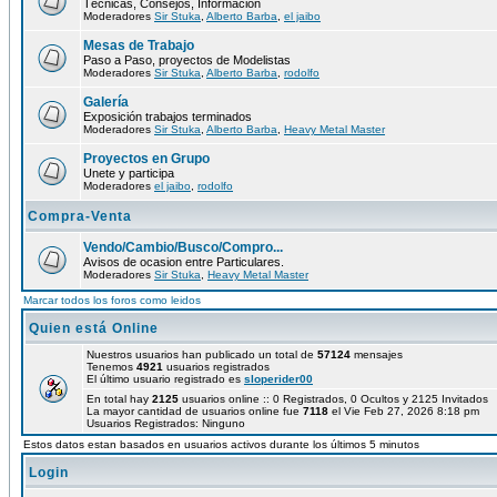
Técnicas, Consejos, Información
Moderadores
Sir Stuka
,
Alberto Barba
,
el jaibo
Mesas de Trabajo
Paso a Paso, proyectos de Modelistas
Moderadores
Sir Stuka
,
Alberto Barba
,
rodolfo
Galería
Exposición trabajos terminados
Moderadores
Sir Stuka
,
Alberto Barba
,
Heavy Metal Master
Proyectos en Grupo
Unete y participa
Moderadores
el jaibo
,
rodolfo
Compra-Venta
Vendo/Cambio/Busco/Compro...
Avisos de ocasion entre Particulares.
Moderadores
Sir Stuka
,
Heavy Metal Master
Marcar todos los foros como leidos
Quien está Online
Nuestros usuarios han publicado un total de
57124
mensajes
Tenemos
4921
usuarios registrados
El último usuario registrado es
sloperider00
En total hay
2125
usuarios online :: 0 Registrados, 0 Ocultos y 2125 Invitados
La mayor cantidad de usuarios online fue
7118
el Vie Feb 27, 2026 8:18 pm
Usuarios Registrados: Ninguno
Estos datos estan basados en usuarios activos durante los últimos 5 minutos
Login