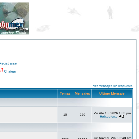
Registrarse
Chatear
Ver mensajes sin respuesta
Temas
Mensajes
Ultimo Mensaje
Vie Abr 10, 2026 1:03 pm
15
229
Helicopforce
Jue Nov 09, 2023 2:48 pm