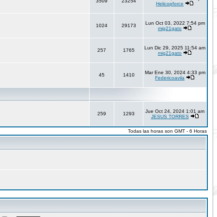
3509
23254
Helicopforce
Lun Oct 03, 2022 7:54 pm
1024
29173
mig21gato
Lun Dic 29, 2025 11:54 am
257
1765
mig21gato
Mar Ene 30, 2024 4:33 pm
45
1410
Federicoavila
Jue Oct 24, 2024 1:01 am
259
1293
JESUS TORRES
Todas las horas son GMT - 6 Horas