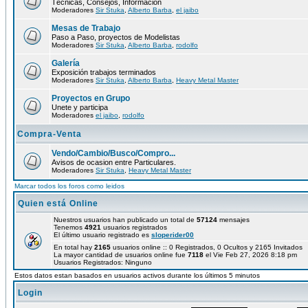
Técnicas, Consejos, Información
Moderadores
Sir Stuka
,
Alberto Barba
,
el jaibo
Mesas de Trabajo
Paso a Paso, proyectos de Modelistas
Moderadores
Sir Stuka
,
Alberto Barba
,
rodolfo
Galería
Exposición trabajos terminados
Moderadores
Sir Stuka
,
Alberto Barba
,
Heavy Metal Master
Proyectos en Grupo
Unete y participa
Moderadores
el jaibo
,
rodolfo
Compra-Venta
Vendo/Cambio/Busco/Compro...
Avisos de ocasion entre Particulares.
Moderadores
Sir Stuka
,
Heavy Metal Master
Marcar todos los foros como leidos
Quien está Online
Nuestros usuarios han publicado un total de
57124
mensajes
Tenemos
4921
usuarios registrados
El último usuario registrado es
sloperider00
En total hay
2165
usuarios online :: 0 Registrados, 0 Ocultos y 2165 Invitados
La mayor cantidad de usuarios online fue
7118
el Vie Feb 27, 2026 8:18 pm
Usuarios Registrados: Ninguno
Estos datos estan basados en usuarios activos durante los últimos 5 minutos
Login