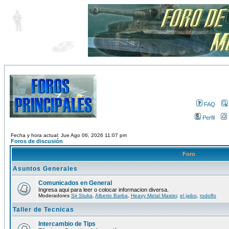
FAQ
Perfil
Fecha y hora actual: Jue Ago 06, 2026 11:07 pm
Foros de discusión
Foro
Asuntos Generales
Comunicados en General
Ingresa aqui para leer o colocar informacion diversa.
Moderadores
Sir Stuka
,
Alberto Barba
,
Heavy Metal Master
,
el jaibo
,
rodolfo
Taller de Tecnicas
Intercambio de Tips