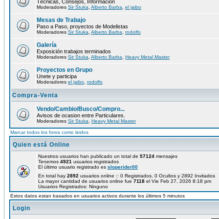
Técnicas, Consejos, Información
Moderadores
Sir Stuka
,
Alberto Barba
,
el jaibo
Mesas de Trabajo
Paso a Paso, proyectos de Modelistas
Moderadores
Sir Stuka
,
Alberto Barba
,
rodolfo
Galería
Exposición trabajos terminados
Moderadores
Sir Stuka
,
Alberto Barba
,
Heavy Metal Master
Proyectos en Grupo
Unete y participa
Moderadores
el jaibo
,
rodolfo
Compra-Venta
Vendo/Cambio/Busco/Compro...
Avisos de ocasion entre Particulares.
Moderadores
Sir Stuka
,
Heavy Metal Master
Marcar todos los foros como leidos
Quien está Online
Nuestros usuarios han publicado un total de
57124
mensajes
Tenemos
4921
usuarios registrados
El último usuario registrado es
sloperider00
En total hay
2892
usuarios online :: 0 Registrados, 0 Ocultos y 2892 Invitados
La mayor cantidad de usuarios online fue
7118
el Vie Feb 27, 2026 8:18 pm
Usuarios Registrados: Ninguno
Estos datos estan basados en usuarios activos durante los últimos 5 minutos
Login