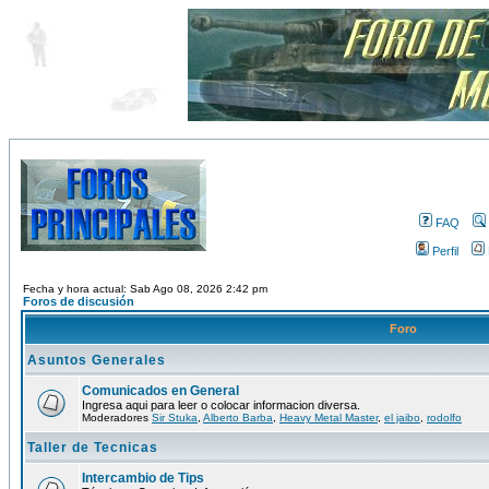
FAQ
Perfil
Fecha y hora actual: Sab Ago 08, 2026 2:42 pm
Foros de discusión
Foro
Asuntos Generales
Comunicados en General
Ingresa aqui para leer o colocar informacion diversa.
Moderadores
Sir Stuka
,
Alberto Barba
,
Heavy Metal Master
,
el jaibo
,
rodolfo
Taller de Tecnicas
Intercambio de Tips