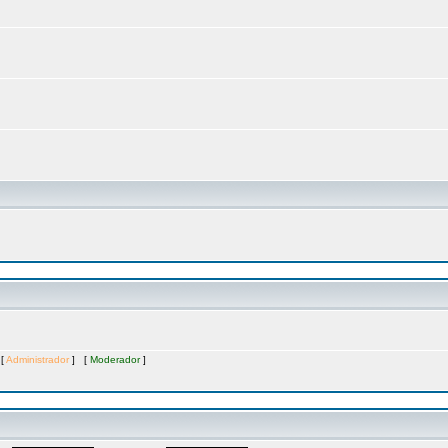
 [
Administrador
] [
Moderador
]