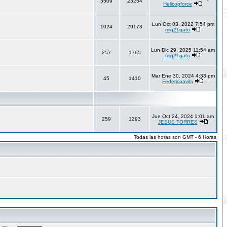
3509
23254
Helicopforce
Lun Oct 03, 2022 7:54 pm
1024
29173
mig21gato
Lun Dic 29, 2025 11:54 am
257
1765
mig21gato
Mar Ene 30, 2024 4:33 pm
45
1410
Federicoavila
Jue Oct 24, 2024 1:01 am
259
1293
JESUS TORRES
Todas las horas son GMT - 6 Horas