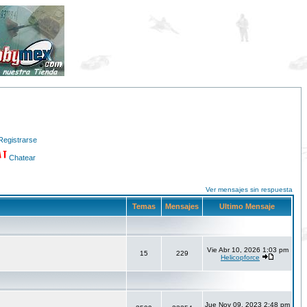
Registrarse
Chatear
Ver mensajes sin respuesta
Temas
Mensajes
Ultimo Mensaje
Vie Abr 10, 2026 1:03 pm
15
229
Helicopforce
Jue Nov 09, 2023 2:48 pm