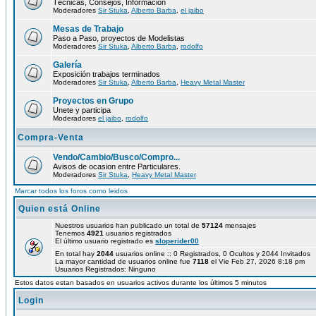
Técnicas, Consejos, Información
Moderadores
Sir Stuka
,
Alberto Barba
,
el jaibo
Mesas de Trabajo
Paso a Paso, proyectos de Modelistas
Moderadores
Sir Stuka
,
Alberto Barba
,
rodolfo
Galería
Exposición trabajos terminados
Moderadores
Sir Stuka
,
Alberto Barba
,
Heavy Metal Master
Proyectos en Grupo
Unete y participa
Moderadores
el jaibo
,
rodolfo
Compra-Venta
Vendo/Cambio/Busco/Compro...
Avisos de ocasion entre Particulares.
Moderadores
Sir Stuka
,
Heavy Metal Master
Marcar todos los foros como leidos
Quien está Online
Nuestros usuarios han publicado un total de
57124
mensajes
Tenemos
4921
usuarios registrados
El último usuario registrado es
sloperider00
En total hay
2044
usuarios online :: 0 Registrados, 0 Ocultos y 2044 Invitados
La mayor cantidad de usuarios online fue
7118
el Vie Feb 27, 2026 8:18 pm
Usuarios Registrados: Ninguno
Estos datos estan basados en usuarios activos durante los últimos 5 minutos
Login