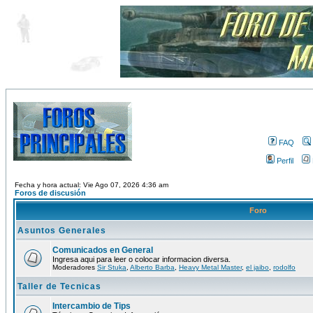
FAQ
Perfil
Fecha y hora actual: Vie Ago 07, 2026 4:36 am
Foros de discusión
Foro
Asuntos Generales
Comunicados en General
Ingresa aqui para leer o colocar informacion diversa.
Moderadores
Sir Stuka
,
Alberto Barba
,
Heavy Metal Master
,
el jaibo
,
rodolfo
Taller de Tecnicas
Intercambio de Tips