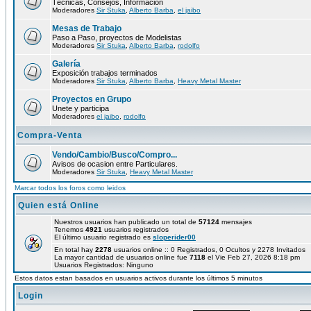
Técnicas, Consejos, Información
Moderadores
Sir Stuka
,
Alberto Barba
,
el jaibo
Mesas de Trabajo
Paso a Paso, proyectos de Modelistas
Moderadores
Sir Stuka
,
Alberto Barba
,
rodolfo
Galería
Exposición trabajos terminados
Moderadores
Sir Stuka
,
Alberto Barba
,
Heavy Metal Master
Proyectos en Grupo
Unete y participa
Moderadores
el jaibo
,
rodolfo
Compra-Venta
Vendo/Cambio/Busco/Compro...
Avisos de ocasion entre Particulares.
Moderadores
Sir Stuka
,
Heavy Metal Master
Marcar todos los foros como leidos
Quien está Online
Nuestros usuarios han publicado un total de
57124
mensajes
Tenemos
4921
usuarios registrados
El último usuario registrado es
sloperider00
En total hay
2278
usuarios online :: 0 Registrados, 0 Ocultos y 2278 Invitados
La mayor cantidad de usuarios online fue
7118
el Vie Feb 27, 2026 8:18 pm
Usuarios Registrados: Ninguno
Estos datos estan basados en usuarios activos durante los últimos 5 minutos
Login