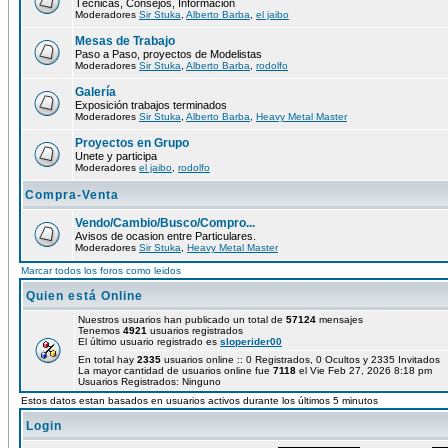
Técnicas, Consejos, Información
Moderadores
Sir Stuka
,
Alberto Barba
,
el jaibo
Mesas de Trabajo
Paso a Paso, proyectos de Modelistas
Moderadores
Sir Stuka
,
Alberto Barba
,
rodolfo
Galería
Exposición trabajos terminados
Moderadores
Sir Stuka
,
Alberto Barba
,
Heavy Metal Master
Proyectos en Grupo
Unete y participa
Moderadores
el jaibo
,
rodolfo
Compra-Venta
Vendo/Cambio/Busco/Compro...
Avisos de ocasion entre Particulares.
Moderadores
Sir Stuka
,
Heavy Metal Master
Marcar todos los foros como leidos
Quien está Online
Nuestros usuarios han publicado un total de
57124
mensajes
Tenemos
4921
usuarios registrados
El último usuario registrado es
sloperider00
En total hay
2335
usuarios online :: 0 Registrados, 0 Ocultos y 2335 Invitados
La mayor cantidad de usuarios online fue
7118
el Vie Feb 27, 2026 8:18 pm
Usuarios Registrados: Ninguno
Estos datos estan basados en usuarios activos durante los últimos 5 minutos
Login