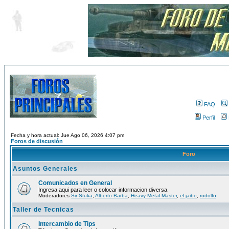
FAQ
Perfil
Fecha y hora actual: Jue Ago 06, 2026 4:07 pm
Foros de discusión
Foro
Asuntos Generales
Comunicados en General
Ingresa aqui para leer o colocar informacion diversa.
Moderadores
Sir Stuka
,
Alberto Barba
,
Heavy Metal Master
,
el jaibo
,
rodolfo
Taller de Tecnicas
Intercambio de Tips