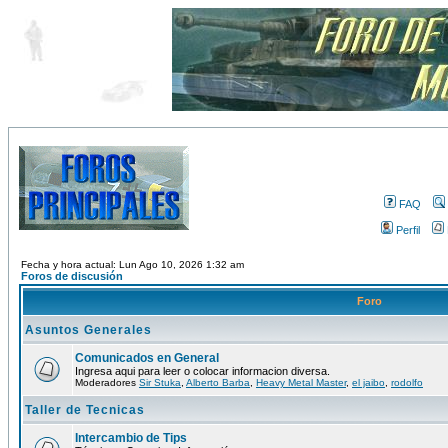
FAQ
Perfil
Fecha y hora actual: Lun Ago 10, 2026 1:32 am
Foros de discusión
Foro
Asuntos Generales
Comunicados en General
Ingresa aqui para leer o colocar informacion diversa.
Moderadores
Sir Stuka
,
Alberto Barba
,
Heavy Metal Master
,
el jaibo
,
rodolfo
Taller de Tecnicas
Intercambio de Tips