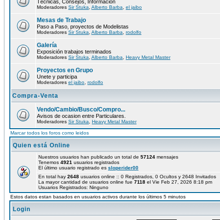
Técnicas, Consejos, Información
Moderadores
Sir Stuka
,
Alberto Barba
,
el jaibo
Mesas de Trabajo
Paso a Paso, proyectos de Modelistas
Moderadores
Sir Stuka
,
Alberto Barba
,
rodolfo
Galería
Exposición trabajos terminados
Moderadores
Sir Stuka
,
Alberto Barba
,
Heavy Metal Master
Proyectos en Grupo
Unete y participa
Moderadores
el jaibo
,
rodolfo
Compra-Venta
Vendo/Cambio/Busco/Compro...
Avisos de ocasion entre Particulares.
Moderadores
Sir Stuka
,
Heavy Metal Master
Marcar todos los foros como leidos
Quien está Online
Nuestros usuarios han publicado un total de
57124
mensajes
Tenemos
4921
usuarios registrados
El último usuario registrado es
sloperider00
En total hay
2648
usuarios online :: 0 Registrados, 0 Ocultos y 2648 Invitados
La mayor cantidad de usuarios online fue
7118
el Vie Feb 27, 2026 8:18 pm
Usuarios Registrados: Ninguno
Estos datos estan basados en usuarios activos durante los últimos 5 minutos
Login