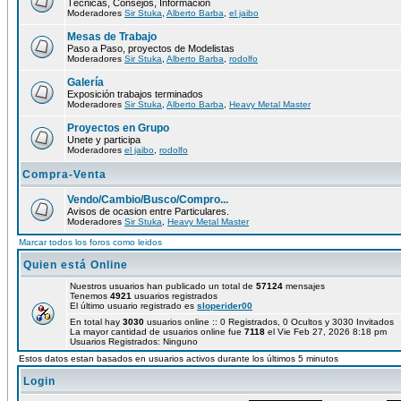
Técnicas, Consejos, Información
Moderadores
Sir Stuka
,
Alberto Barba
,
el jaibo
Mesas de Trabajo
Paso a Paso, proyectos de Modelistas
Moderadores
Sir Stuka
,
Alberto Barba
,
rodolfo
Galería
Exposición trabajos terminados
Moderadores
Sir Stuka
,
Alberto Barba
,
Heavy Metal Master
Proyectos en Grupo
Unete y participa
Moderadores
el jaibo
,
rodolfo
Compra-Venta
Vendo/Cambio/Busco/Compro...
Avisos de ocasion entre Particulares.
Moderadores
Sir Stuka
,
Heavy Metal Master
Marcar todos los foros como leidos
Quien está Online
Nuestros usuarios han publicado un total de
57124
mensajes
Tenemos
4921
usuarios registrados
El último usuario registrado es
sloperider00
En total hay
3030
usuarios online :: 0 Registrados, 0 Ocultos y 3030 Invitados
La mayor cantidad de usuarios online fue
7118
el Vie Feb 27, 2026 8:18 pm
Usuarios Registrados: Ninguno
Estos datos estan basados en usuarios activos durante los últimos 5 minutos
Login