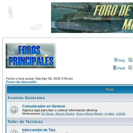
FAQ
Perfil
Fecha y hora actual: Sab Ago 08, 2026 5:54 pm
Foros de discusión
Foro
Asuntos Generales
Comunicados en General
Ingresa aqui para leer o colocar informacion diversa.
Moderadores
Sir Stuka
,
Alberto Barba
,
Heavy Metal Master
,
el jaibo
,
rodolfo
Taller de Tecnicas
Intercambio de Tips