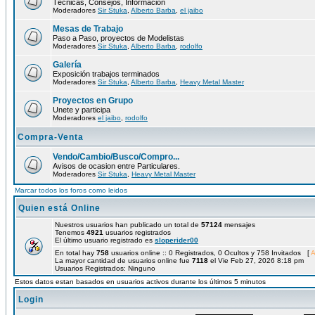
Técnicas, Consejos, Información
Moderadores
Sir Stuka
,
Alberto Barba
,
el jaibo
Mesas de Trabajo
Paso a Paso, proyectos de Modelistas
Moderadores
Sir Stuka
,
Alberto Barba
,
rodolfo
Galería
Exposición trabajos terminados
Moderadores
Sir Stuka
,
Alberto Barba
,
Heavy Metal Master
Proyectos en Grupo
Unete y participa
Moderadores
el jaibo
,
rodolfo
Compra-Venta
Vendo/Cambio/Busco/Compro...
Avisos de ocasion entre Particulares.
Moderadores
Sir Stuka
,
Heavy Metal Master
Marcar todos los foros como leidos
Quien está Online
Nuestros usuarios han publicado un total de
57124
mensajes
Tenemos
4921
usuarios registrados
El último usuario registrado es
sloperider00
En total hay
758
usuarios online :: 0 Registrados, 0 Ocultos y 758 Invitados [
A
La mayor cantidad de usuarios online fue
7118
el Vie Feb 27, 2026 8:18 pm
Usuarios Registrados: Ninguno
Estos datos estan basados en usuarios activos durante los últimos 5 minutos
Login