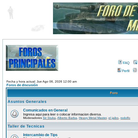
FAQ
Perfil
Fecha y hora actual: Jue Ago 06, 2026 12:00 am
Foros de discusión
Foro
Asuntos Generales
Comunicados en General
Ingresa aqui para leer o colocar informacion diversa.
Moderadores
Sir Stuka
,
Alberto Barba
,
Heavy Metal Master
,
el jaibo
,
rodolfo
Taller de Tecnicas
Intercambio de Tips