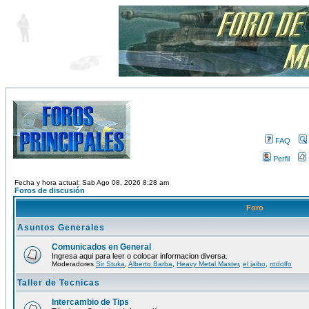
FAQ
Perfil
Fecha y hora actual: Sab Ago 08, 2026 8:28 am
Foros de discusión
Foro
Asuntos Generales
Comunicados en General
Ingresa aqui para leer o colocar informacion diversa.
Moderadores
Sir Stuka
,
Alberto Barba
,
Heavy Metal Master
,
el jaibo
,
rodolfo
Taller de Tecnicas
Intercambio de Tips