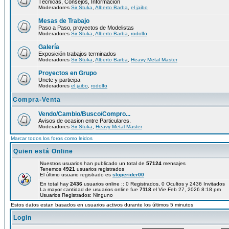
Técnicas, Consejos, Información
Moderadores
Sir Stuka
,
Alberto Barba
,
el jaibo
Mesas de Trabajo
Paso a Paso, proyectos de Modelistas
Moderadores
Sir Stuka
,
Alberto Barba
,
rodolfo
Galería
Exposición trabajos terminados
Moderadores
Sir Stuka
,
Alberto Barba
,
Heavy Metal Master
Proyectos en Grupo
Unete y participa
Moderadores
el jaibo
,
rodolfo
Compra-Venta
Vendo/Cambio/Busco/Compro...
Avisos de ocasion entre Particulares.
Moderadores
Sir Stuka
,
Heavy Metal Master
Marcar todos los foros como leidos
Quien está Online
Nuestros usuarios han publicado un total de
57124
mensajes
Tenemos
4921
usuarios registrados
El último usuario registrado es
sloperider00
En total hay
2436
usuarios online :: 0 Registrados, 0 Ocultos y 2436 Invitados
La mayor cantidad de usuarios online fue
7118
el Vie Feb 27, 2026 8:18 pm
Usuarios Registrados: Ninguno
Estos datos estan basados en usuarios activos durante los últimos 5 minutos
Login