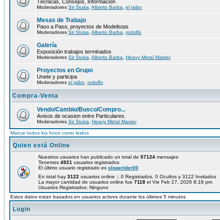
Técnicas, Consejos, Información
Moderadores
Sir Stuka
,
Alberto Barba
,
el jaibo
Mesas de Trabajo
Paso a Paso, proyectos de Modelistas
Moderadores
Sir Stuka
,
Alberto Barba
,
rodolfo
Galería
Exposición trabajos terminados
Moderadores
Sir Stuka
,
Alberto Barba
,
Heavy Metal Master
Proyectos en Grupo
Unete y participa
Moderadores
el jaibo
,
rodolfo
Compra-Venta
Vendo/Cambio/Busco/Compro...
Avisos de ocasion entre Particulares.
Moderadores
Sir Stuka
,
Heavy Metal Master
Marcar todos los foros como leidos
Quien está Online
Nuestros usuarios han publicado un total de
57124
mensajes
Tenemos
4921
usuarios registrados
El último usuario registrado es
sloperider00
En total hay
3122
usuarios online :: 0 Registrados, 0 Ocultos y 3122 Invitados
La mayor cantidad de usuarios online fue
7118
el Vie Feb 27, 2026 8:18 pm
Usuarios Registrados: Ninguno
Estos datos estan basados en usuarios activos durante los últimos 5 minutos
Login