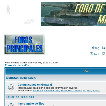
FAQ
Perfil
Fecha y hora actual: Sab Ago 08, 2026 5:32 pm
Foros de discusión
Foro
Asuntos Generales
Comunicados en General
Ingresa aqui para leer o colocar informacion diversa.
Moderadores
Sir Stuka
,
Alberto Barba
,
Heavy Metal Master
,
el jaibo
,
rodolfo
Taller de Tecnicas
Intercambio de Tips