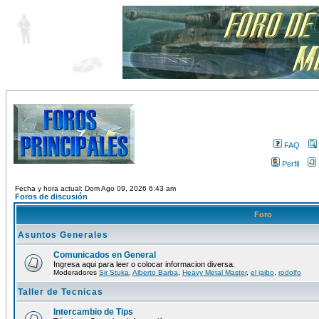
FAQ
Perfil
Fecha y hora actual: Dom Ago 09, 2026 6:43 am
Foros de discusión
Foro
Asuntos Generales
Comunicados en General
Ingresa aqui para leer o colocar informacion diversa.
Moderadores
Sir Stuka
,
Alberto Barba
,
Heavy Metal Master
,
el jaibo
,
rodolfo
Taller de Tecnicas
Intercambio de Tips