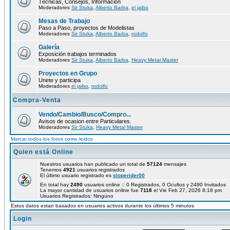
Técnicas, Consejos, Información
Moderadores
Sir Stuka
,
Alberto Barba
,
el jaibo
Mesas de Trabajo
Paso a Paso, proyectos de Modelistas
Moderadores
Sir Stuka
,
Alberto Barba
,
rodolfo
Galería
Exposición trabajos terminados
Moderadores
Sir Stuka
,
Alberto Barba
,
Heavy Metal Master
Proyectos en Grupo
Unete y participa
Moderadores
el jaibo
,
rodolfo
Compra-Venta
Vendo/Cambio/Busco/Compro...
Avisos de ocasion entre Particulares.
Moderadores
Sir Stuka
,
Heavy Metal Master
Marcar todos los foros como leidos
Quien está Online
Nuestros usuarios han publicado un total de
57124
mensajes
Tenemos
4921
usuarios registrados
El último usuario registrado es
sloperider00
En total hay
2490
usuarios online :: 0 Registrados, 0 Ocultos y 2490 Invitados
La mayor cantidad de usuarios online fue
7118
el Vie Feb 27, 2026 8:18 pm
Usuarios Registrados: Ninguno
Estos datos estan basados en usuarios activos durante los últimos 5 minutos
Login