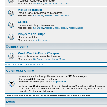
Técnicas, Consejos, Información
Moderadores
Sir Stuka
,
Alberto Barba
,
el jaibo
Mesas de Trabajo
Paso a Paso, proyectos de Modelistas
Moderadores
Sir Stuka
,
Alberto Barba
,
rodolfo
Galería
Exposición trabajos terminados
Moderadores
Sir Stuka
,
Alberto Barba
,
Heavy Metal Master
Proyectos en Grupo
Unete y participa
Moderadores
el jaibo
,
rodolfo
Compra-Venta
Vendo/Cambio/Busco/Compro...
Avisos de ocasion entre Particulares.
Moderadores
Sir Stuka
,
Heavy Metal Master
Marcar todos los foros como leidos
Quien está Online
Nuestros usuarios han publicado un total de
57124
mensajes
Tenemos
4921
usuarios registrados
El último usuario registrado es
sloperider00
En total hay
2356
usuarios online :: 0 Registrados, 0 Ocultos y 2356 Invitados
La mayor cantidad de usuarios online fue
7118
el Vie Feb 27, 2026 8:18 pm
Usuarios Registrados: Ninguno
Estos datos estan basados en usuarios activos durante los últimos 5 minutos
Login