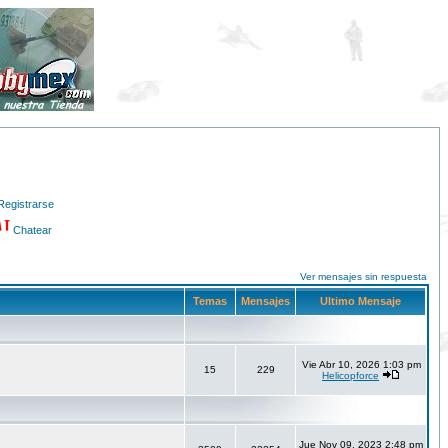
Registrarse
Chatear
Ver mensajes sin respuesta
Temas
Mensajes
Ultimo Mensaje
Vie Abr 10, 2026 1:03 pm
15
229
Helicopforce
Jue Nov 09, 2023 2:48 pm