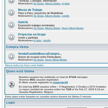
Técnicas, Consejos, Información
Moderadores
Sir Stuka
,
Alberto Barba
,
el jaibo
Mesas de Trabajo
Paso a Paso, proyectos de Modelistas
Moderadores
Sir Stuka
,
Alberto Barba
,
rodolfo
Galería
Exposición trabajos terminados
Moderadores
Sir Stuka
,
Alberto Barba
,
Heavy Metal Master
Proyectos en Grupo
Unete y participa
Moderadores
el jaibo
,
rodolfo
Compra-Venta
Vendo/Cambio/Busco/Compro...
Avisos de ocasion entre Particulares.
Moderadores
Sir Stuka
,
Heavy Metal Master
Marcar todos los foros como leidos
Quien está Online
Nuestros usuarios han publicado un total de
57124
mensajes
Tenemos
4921
usuarios registrados
El último usuario registrado es
sloperider00
En total hay
2374
usuarios online :: 0 Registrados, 0 Ocultos y 2374 Invitados
La mayor cantidad de usuarios online fue
7118
el Vie Feb 27, 2026 8:18 pm
Usuarios Registrados: Ninguno
Estos datos estan basados en usuarios activos durante los últimos 5 minutos
Login