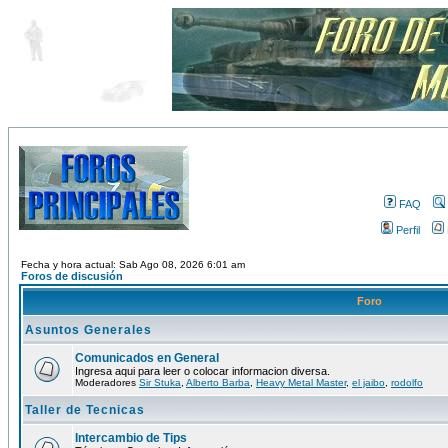
FAQ
Perfil
Fecha y hora actual: Sab Ago 08, 2026 6:01 am
Foros de discusión
Foro
Asuntos Generales
Comunicados en General
Ingresa aqui para leer o colocar informacion diversa.
Moderadores
Sir Stuka
,
Alberto Barba
,
Heavy Metal Master
,
el jaibo
,
rodolfo
Taller de Tecnicas
Intercambio de Tips