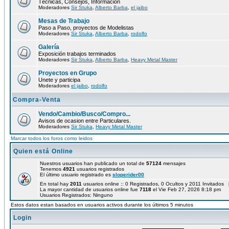
Técnicas, Consejos, Información
Moderadores
Sir Stuka
,
Alberto Barba
,
el jaibo
Mesas de Trabajo
Paso a Paso, proyectos de Modelistas
Moderadores
Sir Stuka
,
Alberto Barba
,
rodolfo
Galería
Exposición trabajos terminados
Moderadores
Sir Stuka
,
Alberto Barba
,
Heavy Metal Master
Proyectos en Grupo
Unete y participa
Moderadores
el jaibo
,
rodolfo
Compra-Venta
Vendo/Cambio/Busco/Compro...
Avisos de ocasion entre Particulares.
Moderadores
Sir Stuka
,
Heavy Metal Master
Marcar todos los foros como leidos
Quien está Online
Nuestros usuarios han publicado un total de
57124
mensajes
Tenemos
4921
usuarios registrados
El último usuario registrado es
sloperider00
En total hay
2011
usuarios online :: 0 Registrados, 0 Ocultos y 2011 Invitados 
La mayor cantidad de usuarios online fue
7118
el Vie Feb 27, 2026 8:18 pm
Usuarios Registrados: Ninguno
Estos datos estan basados en usuarios activos durante los últimos 5 minutos
Login