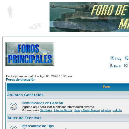
FAQ
Perfil
Fecha y hora actual: Jue Ago 06, 2026 10:51 am
Foros de discusión
Foro
Asuntos Generales
Comunicados en General
Ingresa aqui para leer o colocar informacion diversa.
Moderadores
Sir Stuka
,
Alberto Barba
,
Heavy Metal Master
,
el jaibo
,
rodolfo
Taller de Tecnicas
Intercambio de Tips