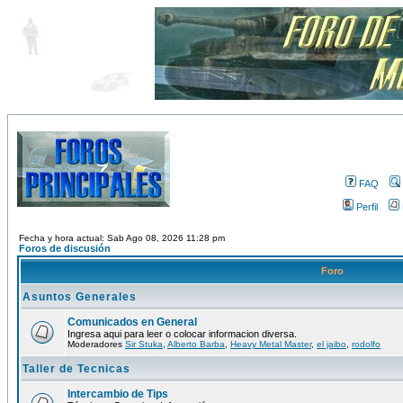
FAQ
Perfil
Fecha y hora actual: Sab Ago 08, 2026 11:28 pm
Foros de discusión
Foro
Asuntos Generales
Comunicados en General
Ingresa aqui para leer o colocar informacion diversa.
Moderadores
Sir Stuka
,
Alberto Barba
,
Heavy Metal Master
,
el jaibo
,
rodolfo
Taller de Tecnicas
Intercambio de Tips