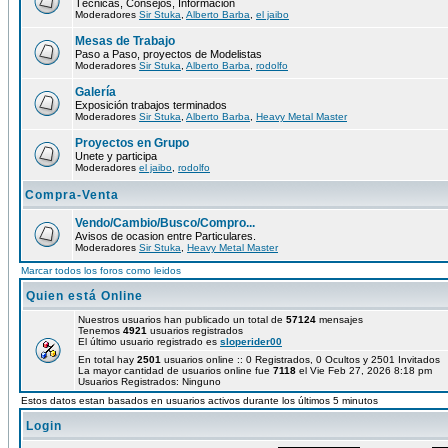
Técnicas, Consejos, Información
Moderadores
Sir Stuka
,
Alberto Barba
,
el jaibo
Mesas de Trabajo
Paso a Paso, proyectos de Modelistas
Moderadores
Sir Stuka
,
Alberto Barba
,
rodolfo
Galería
Exposición trabajos terminados
Moderadores
Sir Stuka
,
Alberto Barba
,
Heavy Metal Master
Proyectos en Grupo
Unete y participa
Moderadores
el jaibo
,
rodolfo
Compra-Venta
Vendo/Cambio/Busco/Compro...
Avisos de ocasion entre Particulares.
Moderadores
Sir Stuka
,
Heavy Metal Master
Marcar todos los foros como leidos
Quien está Online
Nuestros usuarios han publicado un total de
57124
mensajes
Tenemos
4921
usuarios registrados
El último usuario registrado es
sloperider00
En total hay
2501
usuarios online :: 0 Registrados, 0 Ocultos y 2501 Invitados
La mayor cantidad de usuarios online fue
7118
el Vie Feb 27, 2026 8:18 pm
Usuarios Registrados: Ninguno
Estos datos estan basados en usuarios activos durante los últimos 5 minutos
Login