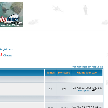
Registrarse
Chatear
Ver mensajes sin respuesta
Temas
Mensajes
Ultimo Mensaje
Vie Abr 10, 2026 1:03 pm
15
229
Helicopforce
Jue Nov 09, 2023 2:48 pm