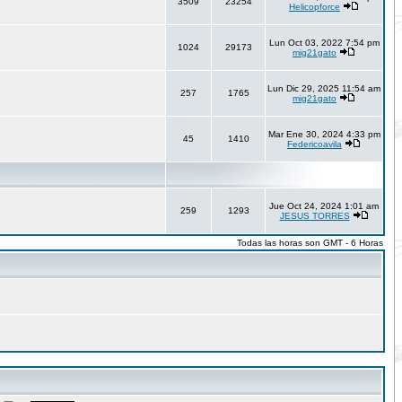
3509
23254
Helicopforce
Lun Oct 03, 2022 7:54 pm
1024
29173
mig21gato
Lun Dic 29, 2025 11:54 am
257
1765
mig21gato
Mar Ene 30, 2024 4:33 pm
45
1410
Federicoavila
Jue Oct 24, 2024 1:01 am
259
1293
JESUS TORRES
Todas las horas son GMT - 6 Horas