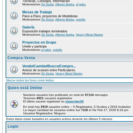
Técnicas, Consejos, Información
Moderadores
Sir Stuka
,
Alberto Barba
,
el jaibo
Mesas de Trabajo
Paso a Paso, proyectos de Modelistas
Moderadores
Sir Stuka
,
Alberto Barba
,
rodolfo
Galería
Exposición trabajos terminados
Moderadores
Sir Stuka
,
Alberto Barba
,
Heavy Metal Master
Proyectos en Grupo
Unete y participa
Moderadores
el jaibo
,
rodolfo
Compra-Venta
Vendo/Cambio/Busco/Compro...
Avisos de ocasion entre Particulares.
Moderadores
Sir Stuka
,
Heavy Metal Master
Marcar todos los foros como leidos
Quien está Online
Nuestros usuarios han publicado un total de
57124
mensajes
Tenemos
4921
usuarios registrados
El último usuario registrado es
sloperider00
En total hay
2919
usuarios online :: 0 Registrados, 0 Ocultos y 2919 Invitados
La mayor cantidad de usuarios online fue
7118
el Vie Feb 27, 2026 8:18 pm
Usuarios Registrados: Ninguno
Estos datos estan basados en usuarios activos durante los últimos 5 minutos
Login