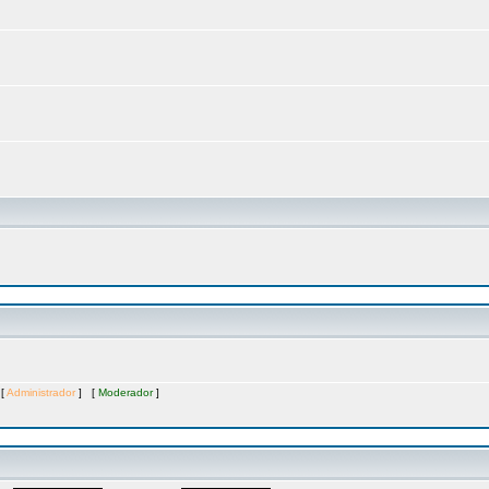
 [
Administrador
] [
Moderador
]