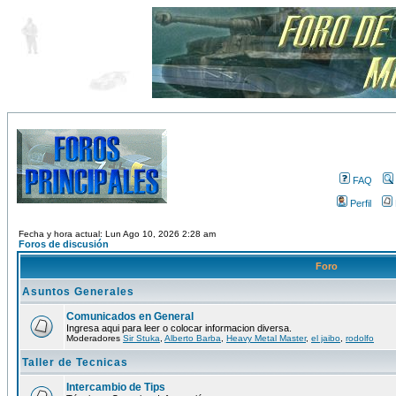
FAQ
Perfil
Fecha y hora actual: Lun Ago 10, 2026 2:28 am
Foros de discusión
Foro
Asuntos Generales
Comunicados en General
Ingresa aqui para leer o colocar informacion diversa.
Moderadores
Sir Stuka
,
Alberto Barba
,
Heavy Metal Master
,
el jaibo
,
rodolfo
Taller de Tecnicas
Intercambio de Tips