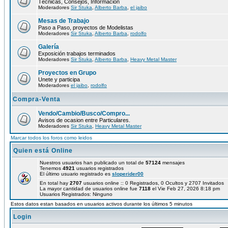
Técnicas, Consejos, Información
Moderadores
Sir Stuka
,
Alberto Barba
,
el jaibo
Mesas de Trabajo
Paso a Paso, proyectos de Modelistas
Moderadores
Sir Stuka
,
Alberto Barba
,
rodolfo
Galería
Exposición trabajos terminados
Moderadores
Sir Stuka
,
Alberto Barba
,
Heavy Metal Master
Proyectos en Grupo
Unete y participa
Moderadores
el jaibo
,
rodolfo
Compra-Venta
Vendo/Cambio/Busco/Compro...
Avisos de ocasion entre Particulares.
Moderadores
Sir Stuka
,
Heavy Metal Master
Marcar todos los foros como leidos
Quien está Online
Nuestros usuarios han publicado un total de
57124
mensajes
Tenemos
4921
usuarios registrados
El último usuario registrado es
sloperider00
En total hay
2707
usuarios online :: 0 Registrados, 0 Ocultos y 2707 Invitados
La mayor cantidad de usuarios online fue
7118
el Vie Feb 27, 2026 8:18 pm
Usuarios Registrados: Ninguno
Estos datos estan basados en usuarios activos durante los últimos 5 minutos
Login