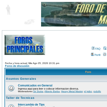
FAQ
Perfil
Fecha y hora actual: Mie Ago 05, 2026 10:31 pm
Foros de discusión
Foro
Asuntos Generales
Comunicados en General
Ingresa aqui para leer o colocar informacion diversa.
Moderadores
Sir Stuka
,
Alberto Barba
,
Heavy Metal Master
,
el jaibo
,
rodolfo
Taller de Tecnicas
Intercambio de Tips