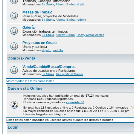
Técnicas, Consejos, Información
Moderadores
Sir Stuka
,
Alberto Barba
,
el jaibo
Mesas de Trabajo
Paso a Paso, proyectos de Modelistas
Moderadores
Sir Stuka
,
Alberto Barba
,
rodolfo
Galería
Exposición trabajos terminados
Moderadores
Sir Stuka
,
Alberto Barba
,
Heavy Metal Master
Proyectos en Grupo
Unete y participa
Moderadores
el jaibo
,
rodolfo
Compra-Venta
Vendo/Cambio/Busco/Compro...
Avisos de ocasion entre Particulares.
Moderadores
Sir Stuka
,
Heavy Metal Master
Marcar todos los foros como leidos
Quien está Online
Nuestros usuarios han publicado un total de
57124
mensajes
Tenemos
4921
usuarios registrados
El último usuario registrado es
sloperider00
En total hay
164
usuarios online :: 0 Registrados, 0 Ocultos y 164 Invitados [
A
La mayor cantidad de usuarios online fue
7118
el Vie Feb 27, 2026 8:18 pm
Usuarios Registrados: Ninguno
Estos datos estan basados en usuarios activos durante los últimos 5 minutos
Login