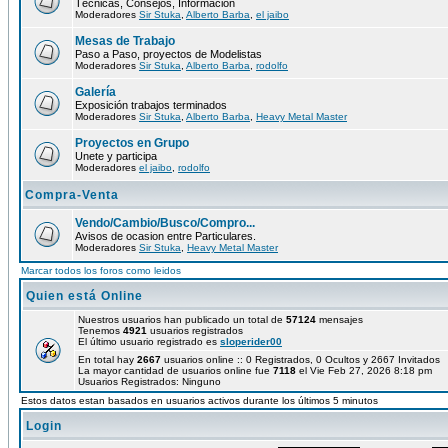
Técnicas, Consejos, Información
Moderadores
Sir Stuka
,
Alberto Barba
,
el jaibo
Mesas de Trabajo
Paso a Paso, proyectos de Modelistas
Moderadores
Sir Stuka
,
Alberto Barba
,
rodolfo
Galería
Exposición trabajos terminados
Moderadores
Sir Stuka
,
Alberto Barba
,
Heavy Metal Master
Proyectos en Grupo
Unete y participa
Moderadores
el jaibo
,
rodolfo
Compra-Venta
Vendo/Cambio/Busco/Compro...
Avisos de ocasion entre Particulares.
Moderadores
Sir Stuka
,
Heavy Metal Master
Marcar todos los foros como leidos
Quien está Online
Nuestros usuarios han publicado un total de
57124
mensajes
Tenemos
4921
usuarios registrados
El último usuario registrado es
sloperider00
En total hay
2667
usuarios online :: 0 Registrados, 0 Ocultos y 2667 Invitados
La mayor cantidad de usuarios online fue
7118
el Vie Feb 27, 2026 8:18 pm
Usuarios Registrados: Ninguno
Estos datos estan basados en usuarios activos durante los últimos 5 minutos
Login