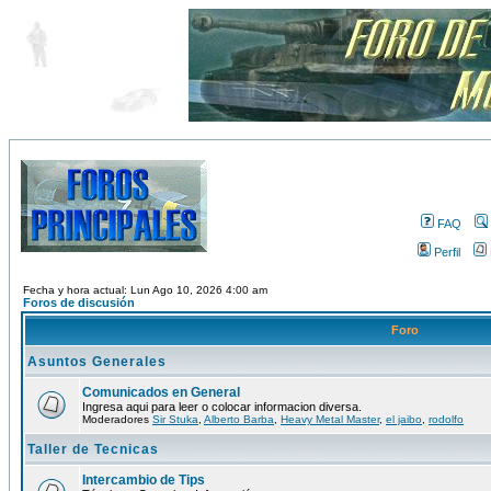
FAQ
Perfil
Fecha y hora actual: Lun Ago 10, 2026 4:00 am
Foros de discusión
Foro
Asuntos Generales
Comunicados en General
Ingresa aqui para leer o colocar informacion diversa.
Moderadores
Sir Stuka
,
Alberto Barba
,
Heavy Metal Master
,
el jaibo
,
rodolfo
Taller de Tecnicas
Intercambio de Tips