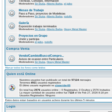
Técnicas, Consejos, Información
Moderadores
Sir Stuka
,
Alberto Barba
,
el jaibo
Mesas de Trabajo
Paso a Paso, proyectos de Modelistas
Moderadores
Sir Stuka
,
Alberto Barba
,
rodolfo
Galería
Exposición trabajos terminados
Moderadores
Sir Stuka
,
Alberto Barba
,
Heavy Metal Master
Proyectos en Grupo
Unete y participa
Moderadores
el jaibo
,
rodolfo
Compra-Venta
Vendo/Cambio/Busco/Compro...
Avisos de ocasion entre Particulares.
Moderadores
Sir Stuka
,
Heavy Metal Master
Marcar todos los foros como leidos
Quien está Online
Nuestros usuarios han publicado un total de
57124
mensajes
Tenemos
4921
usuarios registrados
El último usuario registrado es
sloperider00
En total hay
2576
usuarios online :: 0 Registrados, 0 Ocultos y 2576 Invitados
La mayor cantidad de usuarios online fue
7118
el Vie Feb 27, 2026 8:18 pm
Usuarios Registrados: Ninguno
Estos datos estan basados en usuarios activos durante los últimos 5 minutos
Login