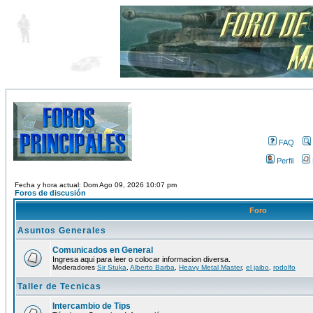
FAQ
Perfil
Fecha y hora actual: Dom Ago 09, 2026 10:07 pm
Foros de discusión
Foro
Asuntos Generales
Comunicados en General
Ingresa aqui para leer o colocar informacion diversa.
Moderadores
Sir Stuka
,
Alberto Barba
,
Heavy Metal Master
,
el jaibo
,
rodolfo
Taller de Tecnicas
Intercambio de Tips