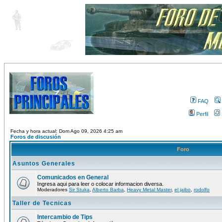
FAQ
Perfil
Fecha y hora actual: Dom Ago 09, 2026 4:25 am
Foros de discusión
Foro
Asuntos Generales
Comunicados en General
Ingresa aqui para leer o colocar informacion diversa.
Moderadores
Sir Stuka
,
Alberto Barba
,
Heavy Metal Master
,
el jaibo
,
rodolfo
Taller de Tecnicas
Intercambio de Tips