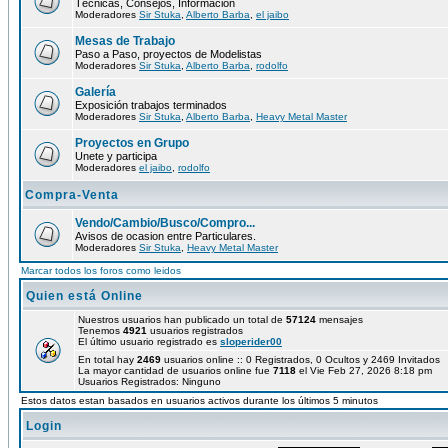
Técnicas, Consejos, Información
Moderadores
Sir Stuka
,
Alberto Barba
,
el jaibo
Mesas de Trabajo
Paso a Paso, proyectos de Modelistas
Moderadores
Sir Stuka
,
Alberto Barba
,
rodolfo
Galería
Exposición trabajos terminados
Moderadores
Sir Stuka
,
Alberto Barba
,
Heavy Metal Master
Proyectos en Grupo
Unete y participa
Moderadores
el jaibo
,
rodolfo
Compra-Venta
Vendo/Cambio/Busco/Compro...
Avisos de ocasion entre Particulares.
Moderadores
Sir Stuka
,
Heavy Metal Master
Marcar todos los foros como leidos
Quien está Online
Nuestros usuarios han publicado un total de
57124
mensajes
Tenemos
4921
usuarios registrados
El último usuario registrado es
sloperider00
En total hay
2469
usuarios online :: 0 Registrados, 0 Ocultos y 2469 Invitados
La mayor cantidad de usuarios online fue
7118
el Vie Feb 27, 2026 8:18 pm
Usuarios Registrados: Ninguno
Estos datos estan basados en usuarios activos durante los últimos 5 minutos
Login