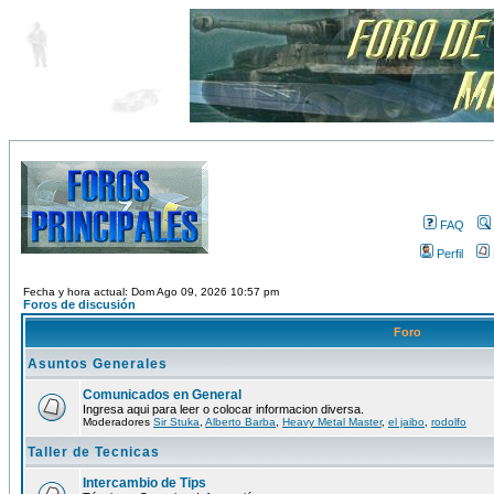
FAQ
Perfil
Fecha y hora actual: Dom Ago 09, 2026 10:57 pm
Foros de discusión
Foro
Asuntos Generales
Comunicados en General
Ingresa aqui para leer o colocar informacion diversa.
Moderadores
Sir Stuka
,
Alberto Barba
,
Heavy Metal Master
,
el jaibo
,
rodolfo
Taller de Tecnicas
Intercambio de Tips