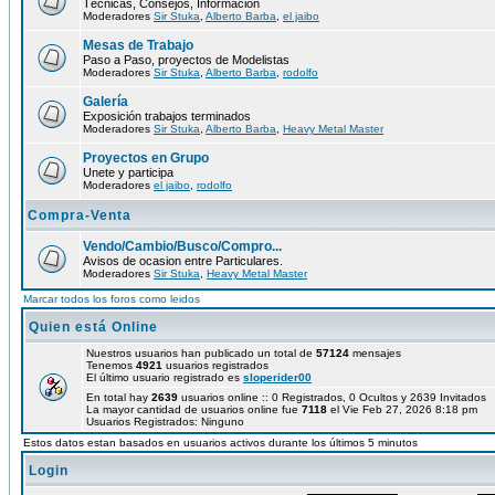
Técnicas, Consejos, Información
Moderadores
Sir Stuka
,
Alberto Barba
,
el jaibo
Mesas de Trabajo
Paso a Paso, proyectos de Modelistas
Moderadores
Sir Stuka
,
Alberto Barba
,
rodolfo
Galería
Exposición trabajos terminados
Moderadores
Sir Stuka
,
Alberto Barba
,
Heavy Metal Master
Proyectos en Grupo
Unete y participa
Moderadores
el jaibo
,
rodolfo
Compra-Venta
Vendo/Cambio/Busco/Compro...
Avisos de ocasion entre Particulares.
Moderadores
Sir Stuka
,
Heavy Metal Master
Marcar todos los foros como leidos
Quien está Online
Nuestros usuarios han publicado un total de
57124
mensajes
Tenemos
4921
usuarios registrados
El último usuario registrado es
sloperider00
En total hay
2639
usuarios online :: 0 Registrados, 0 Ocultos y 2639 Invitados
La mayor cantidad de usuarios online fue
7118
el Vie Feb 27, 2026 8:18 pm
Usuarios Registrados: Ninguno
Estos datos estan basados en usuarios activos durante los últimos 5 minutos
Login