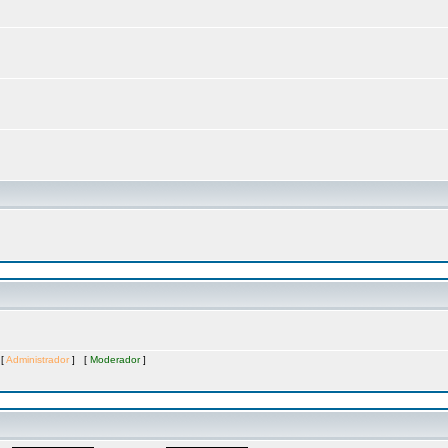
 [
Administrador
] [
Moderador
]