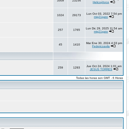
3509
23254
Helicopforce
Lun Oct 03, 2022 7:54 pm
1024
29173
mig21gato
Lun Dic 29, 2025 11:54 am
257
1765
mig21gato
Mar Ene 30, 2024 4:33 pm
45
1410
Federicoavila
Jue Oct 24, 2024 1:01 am
259
1293
JESUS TORRES
Todas las horas son GMT - 6 Horas