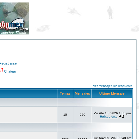
Registrarse
Chatear
Ver mensajes sin respuesta
Temas
Mensajes
Ultimo Mensaje
Vie Abr 10, 2026 1:03 pm
15
229
Helicopforce
Jue Nov 09, 2023 2:48 pm