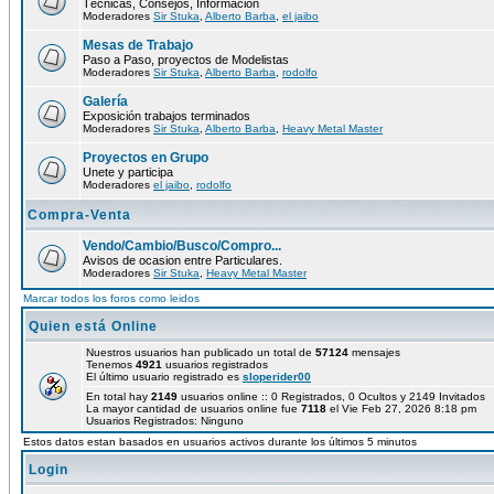
Técnicas, Consejos, Información
Moderadores
Sir Stuka
,
Alberto Barba
,
el jaibo
Mesas de Trabajo
Paso a Paso, proyectos de Modelistas
Moderadores
Sir Stuka
,
Alberto Barba
,
rodolfo
Galería
Exposición trabajos terminados
Moderadores
Sir Stuka
,
Alberto Barba
,
Heavy Metal Master
Proyectos en Grupo
Unete y participa
Moderadores
el jaibo
,
rodolfo
Compra-Venta
Vendo/Cambio/Busco/Compro...
Avisos de ocasion entre Particulares.
Moderadores
Sir Stuka
,
Heavy Metal Master
Marcar todos los foros como leidos
Quien está Online
Nuestros usuarios han publicado un total de
57124
mensajes
Tenemos
4921
usuarios registrados
El último usuario registrado es
sloperider00
En total hay
2149
usuarios online :: 0 Registrados, 0 Ocultos y 2149 Invitados
La mayor cantidad de usuarios online fue
7118
el Vie Feb 27, 2026 8:18 pm
Usuarios Registrados: Ninguno
Estos datos estan basados en usuarios activos durante los últimos 5 minutos
Login