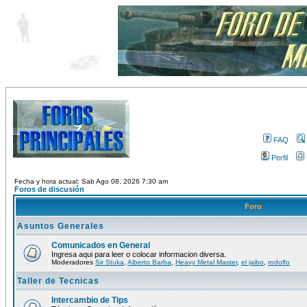
FAQ
Perfil
Fecha y hora actual: Sab Ago 08, 2026 7:30 am
Foros de discusión
Foro
Asuntos Generales
Comunicados en General
Ingresa aqui para leer o colocar informacion diversa.
Moderadores
Sir Stuka
,
Alberto Barba
,
Heavy Metal Master
,
el jaibo
,
rodolfo
Taller de Tecnicas
Intercambio de Tips