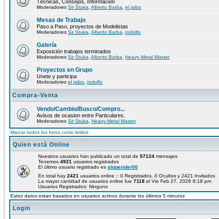
Técnicas, Consejos, Información
Moderadores
Sir Stuka
,
Alberto Barba
,
el jaibo
Mesas de Trabajo
Paso a Paso, proyectos de Modelistas
Moderadores
Sir Stuka
,
Alberto Barba
,
rodolfo
Galería
Exposición trabajos terminados
Moderadores
Sir Stuka
,
Alberto Barba
,
Heavy Metal Master
Proyectos en Grupo
Unete y participa
Moderadores
el jaibo
,
rodolfo
Compra-Venta
Vendo/Cambio/Busco/Compro...
Avisos de ocasion entre Particulares.
Moderadores
Sir Stuka
,
Heavy Metal Master
Marcar todos los foros como leidos
Quien está Online
Nuestros usuarios han publicado un total de
57124
mensajes
Tenemos
4921
usuarios registrados
El último usuario registrado es
sloperider00
En total hay
2421
usuarios online :: 0 Registrados, 0 Ocultos y 2421 Invitados
La mayor cantidad de usuarios online fue
7118
el Vie Feb 27, 2026 8:18 pm
Usuarios Registrados: Ninguno
Estos datos estan basados en usuarios activos durante los últimos 5 minutos
Login