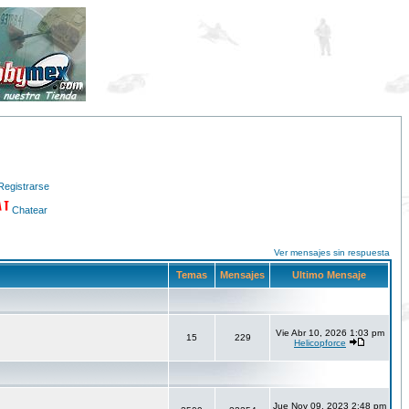
Registrarse
Chatear
Ver mensajes sin respuesta
Temas
Mensajes
Ultimo Mensaje
Vie Abr 10, 2026 1:03 pm
15
229
Helicopforce
Jue Nov 09, 2023 2:48 pm