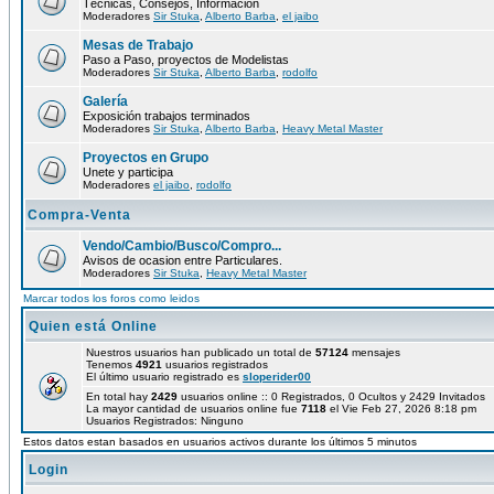
Técnicas, Consejos, Información
Moderadores
Sir Stuka
,
Alberto Barba
,
el jaibo
Mesas de Trabajo
Paso a Paso, proyectos de Modelistas
Moderadores
Sir Stuka
,
Alberto Barba
,
rodolfo
Galería
Exposición trabajos terminados
Moderadores
Sir Stuka
,
Alberto Barba
,
Heavy Metal Master
Proyectos en Grupo
Unete y participa
Moderadores
el jaibo
,
rodolfo
Compra-Venta
Vendo/Cambio/Busco/Compro...
Avisos de ocasion entre Particulares.
Moderadores
Sir Stuka
,
Heavy Metal Master
Marcar todos los foros como leidos
Quien está Online
Nuestros usuarios han publicado un total de
57124
mensajes
Tenemos
4921
usuarios registrados
El último usuario registrado es
sloperider00
En total hay
2429
usuarios online :: 0 Registrados, 0 Ocultos y 2429 Invitados
La mayor cantidad de usuarios online fue
7118
el Vie Feb 27, 2026 8:18 pm
Usuarios Registrados: Ninguno
Estos datos estan basados en usuarios activos durante los últimos 5 minutos
Login