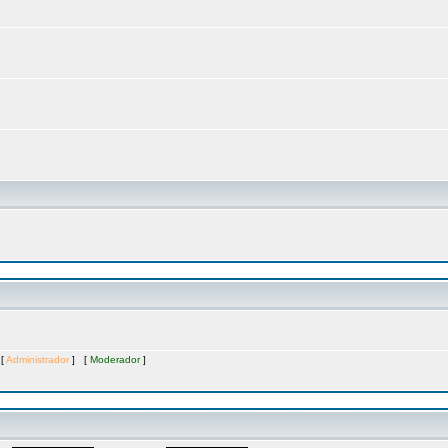
 [
Administrador
] [
Moderador
]