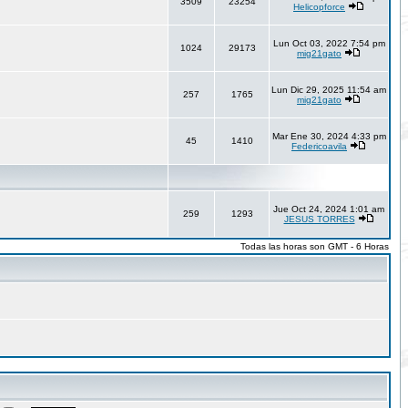
3509
23254
Helicopforce
Lun Oct 03, 2022 7:54 pm
1024
29173
mig21gato
Lun Dic 29, 2025 11:54 am
257
1765
mig21gato
Mar Ene 30, 2024 4:33 pm
45
1410
Federicoavila
Jue Oct 24, 2024 1:01 am
259
1293
JESUS TORRES
Todas las horas son GMT - 6 Horas