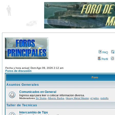
FAQ
Perfil
Fecha y hora actual: Dom Ago 09, 2026 2:12 am
Foros de discusión
Foro
Asuntos Generales
Comunicados en General
Ingresa aqui para leer o colocar informacion diversa.
Moderadores
Sir Stuka
,
Alberto Barba
,
Heavy Metal Master
,
el jaibo
,
rodolfo
Taller de Tecnicas
Intercambio de Tips