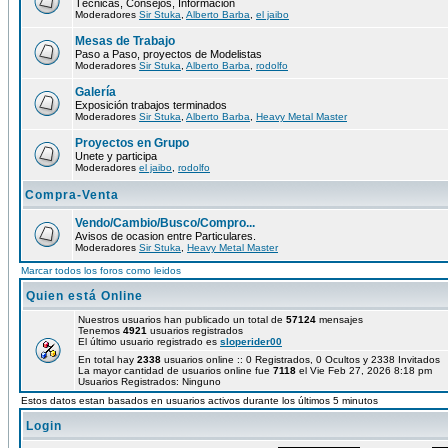
Técnicas, Consejos, Información
Moderadores
Sir Stuka
,
Alberto Barba
,
el jaibo
Mesas de Trabajo
Paso a Paso, proyectos de Modelistas
Moderadores
Sir Stuka
,
Alberto Barba
,
rodolfo
Galería
Exposición trabajos terminados
Moderadores
Sir Stuka
,
Alberto Barba
,
Heavy Metal Master
Proyectos en Grupo
Unete y participa
Moderadores
el jaibo
,
rodolfo
Compra-Venta
Vendo/Cambio/Busco/Compro...
Avisos de ocasion entre Particulares.
Moderadores
Sir Stuka
,
Heavy Metal Master
Marcar todos los foros como leidos
Quien está Online
Nuestros usuarios han publicado un total de
57124
mensajes
Tenemos
4921
usuarios registrados
El último usuario registrado es
sloperider00
En total hay
2338
usuarios online :: 0 Registrados, 0 Ocultos y 2338 Invitados
La mayor cantidad de usuarios online fue
7118
el Vie Feb 27, 2026 8:18 pm
Usuarios Registrados: Ninguno
Estos datos estan basados en usuarios activos durante los últimos 5 minutos
Login