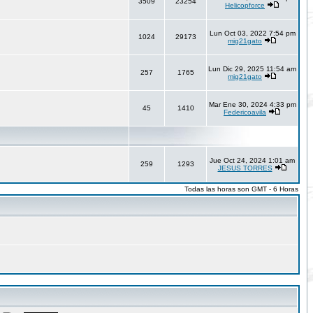
3509
23254
Helicopforce
Lun Oct 03, 2022 7:54 pm
1024
29173
mig21gato
Lun Dic 29, 2025 11:54 am
257
1765
mig21gato
Mar Ene 30, 2024 4:33 pm
45
1410
Federicoavila
Jue Oct 24, 2024 1:01 am
259
1293
JESUS TORRES
Todas las horas son GMT - 6 Horas