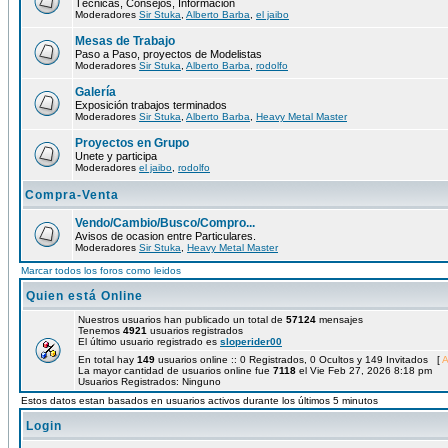
Técnicas, Consejos, Información
Moderadores
Sir Stuka
,
Alberto Barba
,
el jaibo
Mesas de Trabajo
Paso a Paso, proyectos de Modelistas
Moderadores
Sir Stuka
,
Alberto Barba
,
rodolfo
Galería
Exposición trabajos terminados
Moderadores
Sir Stuka
,
Alberto Barba
,
Heavy Metal Master
Proyectos en Grupo
Unete y participa
Moderadores
el jaibo
,
rodolfo
Compra-Venta
Vendo/Cambio/Busco/Compro...
Avisos de ocasion entre Particulares.
Moderadores
Sir Stuka
,
Heavy Metal Master
Marcar todos los foros como leidos
Quien está Online
Nuestros usuarios han publicado un total de
57124
mensajes
Tenemos
4921
usuarios registrados
El último usuario registrado es
sloperider00
En total hay
149
usuarios online :: 0 Registrados, 0 Ocultos y 149 Invitados [
A
La mayor cantidad de usuarios online fue
7118
el Vie Feb 27, 2026 8:18 pm
Usuarios Registrados: Ninguno
Estos datos estan basados en usuarios activos durante los últimos 5 minutos
Login