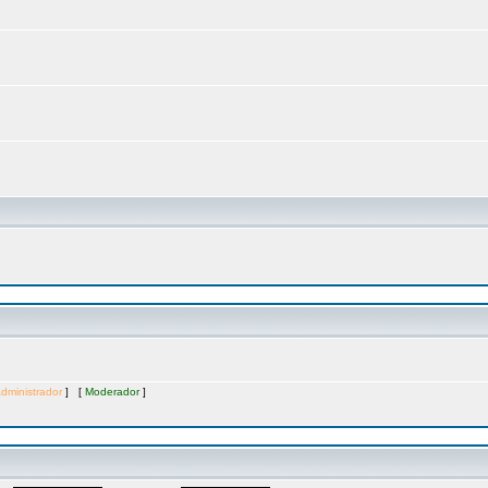
dministrador
] [
Moderador
]