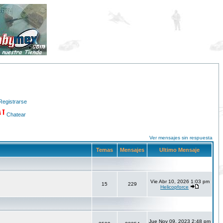
Registrarse
Chatear
Ver mensajes sin respuesta
Temas
Mensajes
Ultimo Mensaje
Vie Abr 10, 2026 1:03 pm
15
229
Helicopforce
Jue Nov 09, 2023 2:48 pm