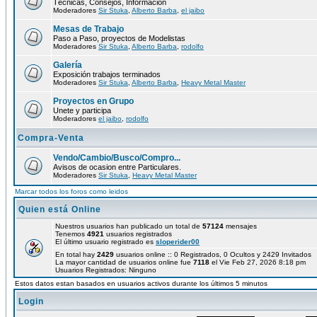
Técnicas, Consejos, Información
Moderadores
Sir Stuka
,
Alberto Barba
,
el jaibo
Mesas de Trabajo
Paso a Paso, proyectos de Modelistas
Moderadores
Sir Stuka
,
Alberto Barba
,
rodolfo
Galería
Exposición trabajos terminados
Moderadores
Sir Stuka
,
Alberto Barba
,
Heavy Metal Master
Proyectos en Grupo
Unete y participa
Moderadores
el jaibo
,
rodolfo
Compra-Venta
Vendo/Cambio/Busco/Compro...
Avisos de ocasion entre Particulares.
Moderadores
Sir Stuka
,
Heavy Metal Master
Marcar todos los foros como leidos
Quien está Online
Nuestros usuarios han publicado un total de
57124
mensajes
Tenemos
4921
usuarios registrados
El último usuario registrado es
sloperider00
En total hay
2429
usuarios online :: 0 Registrados, 0 Ocultos y 2429 Invitados
La mayor cantidad de usuarios online fue
7118
el Vie Feb 27, 2026 8:18 pm
Usuarios Registrados: Ninguno
Estos datos estan basados en usuarios activos durante los últimos 5 minutos
Login