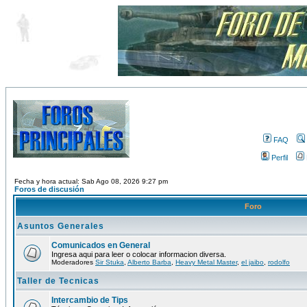
FAQ
Perfil
Fecha y hora actual: Sab Ago 08, 2026 9:27 pm
Foros de discusión
Foro
Asuntos Generales
Comunicados en General
Ingresa aqui para leer o colocar informacion diversa.
Moderadores
Sir Stuka
,
Alberto Barba
,
Heavy Metal Master
,
el jaibo
,
rodolfo
Taller de Tecnicas
Intercambio de Tips